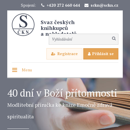
Spojení:
+420 272 660 644
sckn@sckn.cz
Svaz českých
knihkupců
a nakladatelů
Registrace
Přihlásit se
Menu
40 dní v Boží přítomnosti
Modlitební příručka ke knize Emočně zdravá
spiritualita