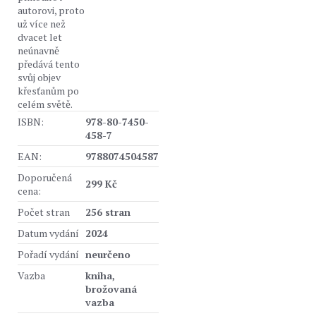
autorovi, proto
už více než
dvacet let
neúnavně
předává tento
svůj objev
křesťanům po
celém světě.
ISBN:
978-80-7450-
458-7
EAN:
9788074504587
Doporučená
299 Kč
cena:
Počet stran
256 stran
Datum vydání
2024
Pořadí vydání
neurčeno
Vazba
kniha,
brožovaná
vazba