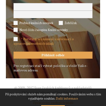
Přehled knižních novinek
Žebříček
Nové číslo časopisu Knižní novinky
Potvrzuji seznámení s informací o
*
zpracování osobních údajů
Pro registraci stačí vybrat položku a vložit Vaši e-
mailovou adresu.
© 2009 - 2017 Svaz českých knihkupců a nakladatelů
Webové stránky vytvořilo reklamní studio
Při poskytování služeb nám pomáhají cookies. Používáním webu s tím
JIROUT REKLANÍ AGENTURA s.r.o.
vyjadřujete souhlas.
Další informace
Zpracování osobních údajů