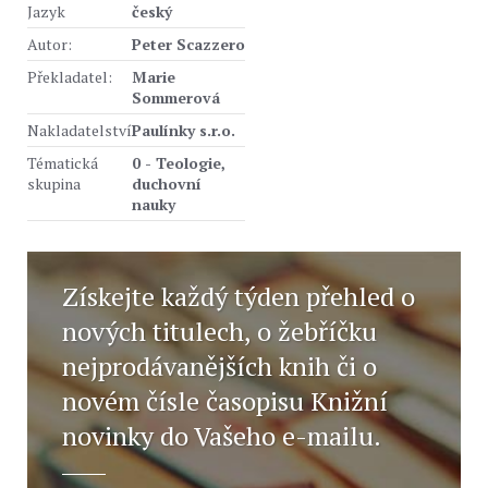
Jazyk
český
Autor:
Peter Scazzero
Překladatel:
Marie
Sommerová
Nakladatelství
Paulínky s.r.o.
Tématická
0 - Teologie,
skupina
duchovní
nauky
Získejte každý týden přehled o
nových titulech, o žebříčku
nejprodávanějších knih či o
novém čísle časopisu Knižní
novinky do Vašeho e-mailu.