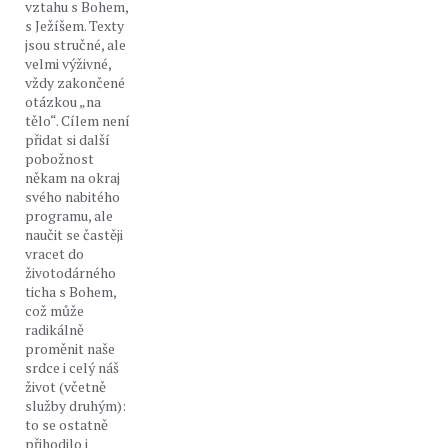
vztahu s Bohem,
s Ježíšem. Texty
jsou stručné, ale
velmi výživné,
vždy zakončené
otázkou „na
tělo“. Cílem není
přidat si další
pobožnost
někam na okraj
svého nabitého
programu, ale
naučit se častěji
vracet do
životodárného
ticha s Bohem,
což může
radikálně
proměnit naše
srdce i celý náš
život (včetně
služby druhým):
to se ostatně
přihodilo i