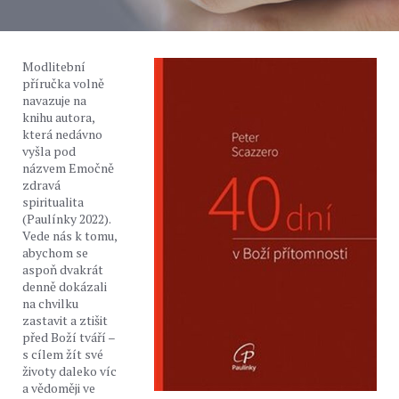
Modlitební
příručka volně
navazuje na
knihu autora,
která nedávno
vyšla pod
názvem Emočně
zdravá
spiritualita
(Paulínky 2022).
Vede nás k tomu,
abychom se
aspoň dvakrát
denně dokázali
na chvilku
zastavit a ztišit
před Boží tváří –
s cílem žít své
životy daleko víc
a vědoměji ve