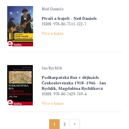
Neil Daniels
Pivaři a frajeři - Neil Daniels
ISBN: 978-80-7511-122-7
Více o knize
Jan Rychlík
Podkarpatská Rus v dějinách
Československa 1918–1946 - Jan
Rychlík, Magdaléna Rychlíková
ISBN: 978-80-7429-769-4
Více o knize
1
2
>