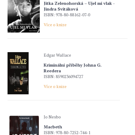
Jitka Zelenohorská – Ujel mi vlak -
Jindra Svitáková
ISBN: 978-80-88162-07-0
Více o knize
Edgar Wallace
Kriminální příběhy Johna G.
Reedera
ISBN: 8590236094727
Více o knize
Jo Nesbo
Macbeth
ISBN: 978-80-7252-744-1