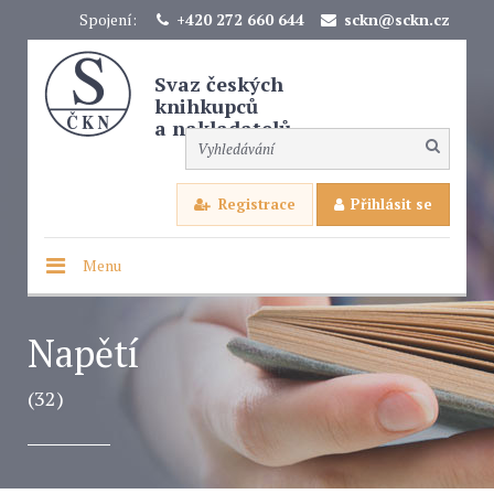
Spojení:
+420 272 660 644
sckn@sckn.cz
Svaz českých
knihkupců
a nakladatelů
Registrace
Přihlásit se
Menu
Napětí
(32)