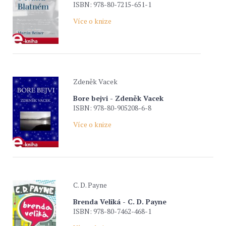
ISBN: 978-80-7215-651-1
Více o knize
Zdeněk Vacek
Bore bejvi - Zdeněk Vacek
ISBN: 978-80-905208-6-8
Více o knize
C. D. Payne
Brenda Veliká - C. D. Payne
ISBN: 978-80-7462-468-1