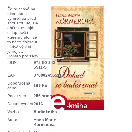
Že princové na
bílém koni
vymřeli už před
spoustou let, ale
občas se najde
chlap, kvůli
kterému stojí za
to něco risknout.
I když výsledek
je nejistý.
Román pro ženy.
ISBN:
978-80-243-
5511-5
EAN:
9788024355115
Doporučená
169 Kč
cena:
Počet stran
256 stran
Datum vydání
2013
Vazba
Audiokniha
Autor:
Hana Marie
Körnerová