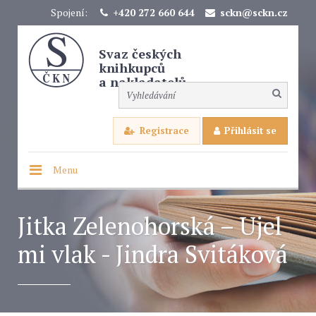
Spojení:
+420 272 660 644
sckn@sckn.cz
Svaz českých
knihkupců
a nakladatelů
Registrace
Přihlásit se
Menu
Jitka Zelenohorská – Ujel
mi vlak - Jindra Svitáková