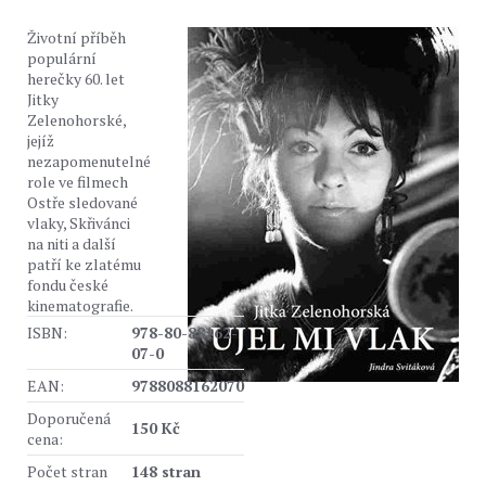
Životní příběh
populární
herečky 60. let
Jitky
Zelenohorské,
jejíž
nezapomenutelné
role ve filmech
Ostře sledované
vlaky, Skřivánci
na niti a další
patří ke zlatému
fondu české
kinematografie.
ISBN:
978-80-88162-
07-0
EAN:
9788088162070
Doporučená
150 Kč
cena:
Počet stran
148 stran