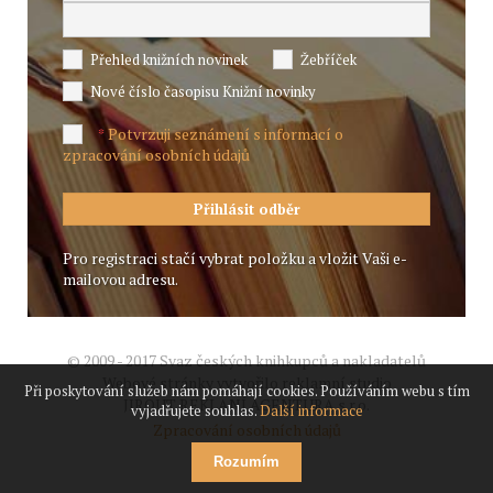
Přehled knižních novinek
Žebříček
Nové číslo časopisu Knižní novinky
Potvrzuji seznámení s informací o
*
zpracování osobních údajů
Pro registraci stačí vybrat položku a vložit Vaši e-
mailovou adresu.
© 2009 - 2017 Svaz českých knihkupců a nakladatelů
Webové stránky vytvořilo reklamní studio
Při poskytování služeb nám pomáhají cookies. Používáním webu s tím
JIROUT REKLANÍ AGENTURA s.r.o.
vyjadřujete souhlas.
Další informace
Zpracování osobních údajů
Rozumím