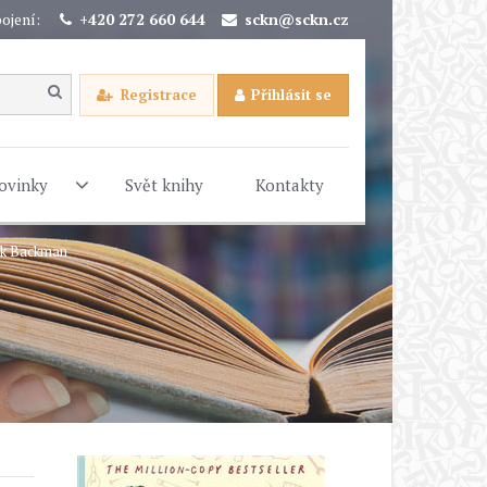
ojení:
+420 272 660 644
sckn@sckn.cz
Registrace
Přihlásit se
ovinky
Svět knihy
Kontakty
rik Backman