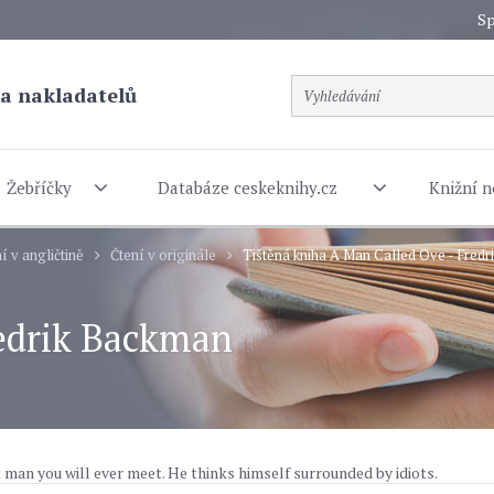
Sp
a nakladatelů
Žebříčky
Databáze ceskeknihy.cz
Knižní n
í v angličtině
Čtení v originále
Tištěná kniha A Man Called Ove - Fred
redrik Backman
t man you will ever meet. He thinks himself surrounded by idiots.