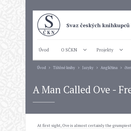
Svaz českých knihkupců 
Úvod
O SČKN
Projekty
Úvod
Tištěné knihy
Jazyky
Angličtina
čten
A Man Called Ove - F
At first sight, Ove is almost certainly the grumpies