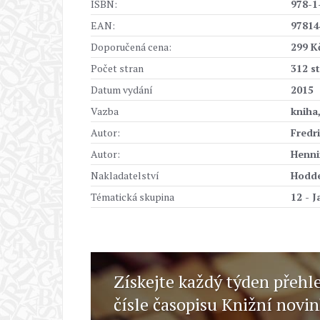
ISBN:
978-1
EAN:
97814
Doporučená cena:
299 K
Počet stran
312 s
Datum vydání
2015
Vazba
kniha
Autor:
Fredr
Autor:
Henni
Nakladatelství
Hodd
Tématická skupina
12 - J
Získejte každý týden přehl
čísle časopisu Knižní novi