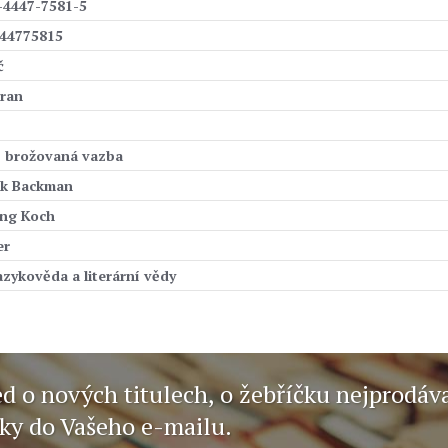
-4447-7581-5
44775815
č
tran
, brožovaná vazba
ik Backman
ng Koch
er
azykověda a literární vědy
ed o nových titulech, o žebříčku nejprodáv
nky do Vašeho e-mailu.