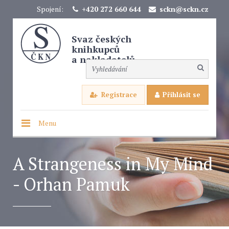
Spojení:
+420 272 660 644
sckn@sckn.cz
Svaz českých
knihkupců
a nakladatelů
Registrace
Přihlásit se
Menu
A Strangeness in My Mind
- Orhan Pamuk