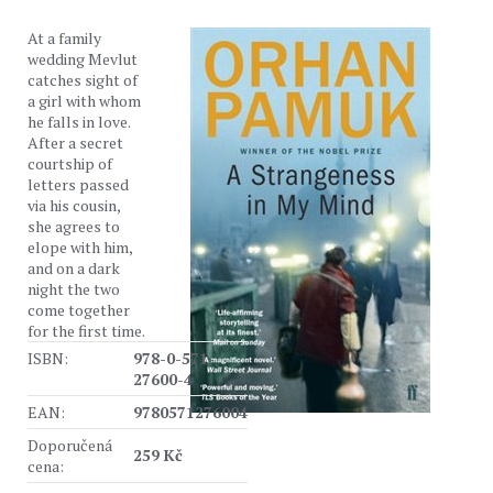
At a family
wedding Mevlut
catches sight of
a girl with whom
he falls in love.
After a secret
courtship of
letters passed
via his cousin,
she agrees to
elope with him,
and on a dark
night the two
come together
for the first time.
ISBN:
978-0-571-
27600-4
EAN:
9780571276004
Doporučená
259 Kč
cena: