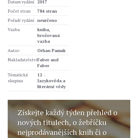
Datum vydání
2017
Počet stran
784 stran
Pořadí vydání
neurčeno
Vazba
kniha,
brožovaná
vazba
Autor:
Orhan Pamuk
Nakladatelství
Faber and
Faber
Tématická
12 -
skupina
Jazykověda a
literární vědy
Získejte každý týden přehled o
nových titulech, o žebříčku
nejprodávanějších knih či o