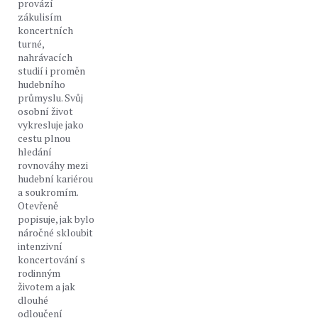
provází
zákulisím
koncertních
turné,
nahrávacích
studií i proměn
hudebního
průmyslu. Svůj
osobní život
vykresluje jako
cestu plnou
hledání
rovnováhy mezi
hudební kariérou
a soukromím.
Otevřeně
popisuje, jak bylo
náročné skloubit
intenzivní
koncertování s
rodinným
životem a jak
dlouhé
odloučení