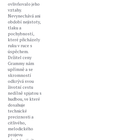
ovlivňovalo jeho
vztahy.
Nevynechává ani
období nejistoty,
tlaku a
pochybností,
které přicházely
ruku v ruce s
úspěchem.
Držitel ceny
Grammy nám
upřímně a se
skromností
odkrývá svou
životní cestu
nedílně spjatou s
hudbou, ve které
dosahuje
technické
preciznosti a
citlivého,
melodického
projevu