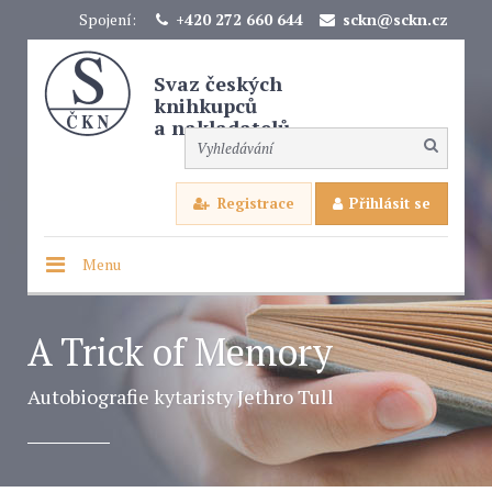
Spojení:
+420 272 660 644
sckn@sckn.cz
Svaz českých
knihkupců
a nakladatelů
Registrace
Přihlásit se
Menu
A Trick of Memory
Autobiografie kytaristy Jethro Tull