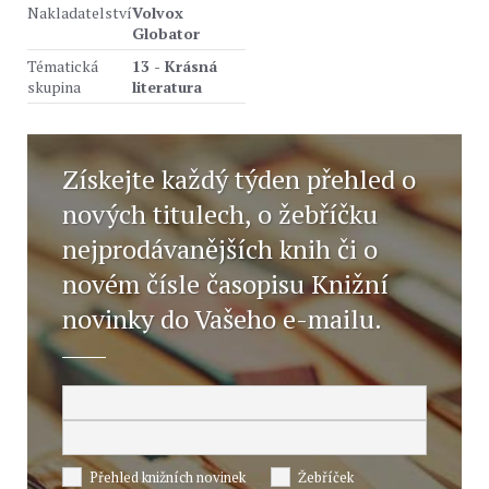
Nakladatelství
Volvox
Globator
Tématická
13 - Krásná
skupina
literatura
Získejte každý týden přehled o
nových titulech, o žebříčku
nejprodávanějších knih či o
novém čísle časopisu Knižní
novinky do Vašeho e-mailu.
Přehled knižních novinek
Žebříček