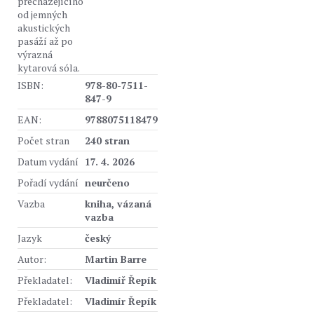
přecházejícího
od jemných
akustických
pasáží až po
výrazná
kytarová sóla.
ISBN:
978-80-7511-
847-9
EAN:
9788075118479
Počet stran
240 stran
Datum vydání
17. 4. 2026
Pořadí vydání
neurčeno
Vazba
kniha, vázaná
vazba
Jazyk
český
Autor:
Martin Barre
Překladatel:
Vladimíř Řepík
Překladatel:
Vladimír Řepík