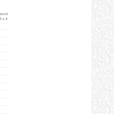
nosti
. a 4.