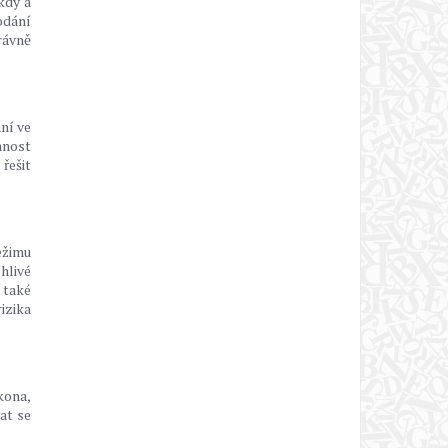
kdy a
odání
rávně
ní ve
nnost
řešit
ežimu
hlivé
 také
izika
kona,
at se