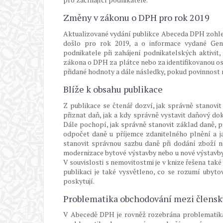
Změny v zákonu o DPH pro rok 2019
Aktualizované vydání publikce Abeceda DPH zohled
došlo pro rok 2019, a o informace vydané Gene
podnikatele při zahájení podnikatelských aktivit
zákona o DPH za plátce nebo za identifikovanou oso
přidané hodnoty a dále následky, pokud povinnost r
Blíže k obsahu publikace
Z publikace se čtenář dozví, jak správně stanovi
přiznat daň, jak a kdy správně vystavit daňový d
Dále pochopí, jak správně stanovit základ daně, 
odpočet daně u příjemce zdanitelného plnění a ja
stanovit správnou sazbu daně při dodání zboží n
modernizace bytové výstavby nebo u nové výstavby,
V souvislosti s nemovitostmi je v knize řešena tak
publikaci je také vysvětleno, co se rozumí ubyto
poskytují.
Problematika obchodování mezi člensk
V Abecedě DPH je rovněž rozebrána problematika