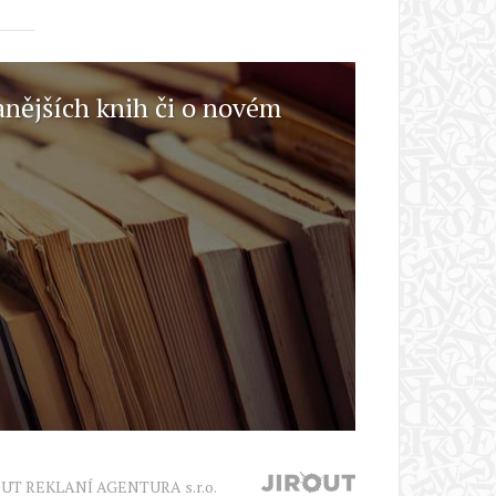
anějších knih či o novém
OUT REKLANÍ AGENTURA s.r.o.