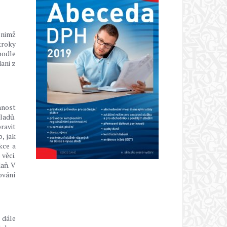
 nimž
kroky
podle
ani z
nnost
ladů.
ravit
, jak
kce a
věci.
aň. V
ování
 dále