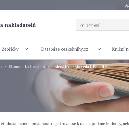
Sp
a nakladatelů
Žebříčky
Databáze ceskeknihy.cz
Knižní n
ra
Ekonomická literatura
Tištěná kniha Abeceda DPH 2019
eří dosud neměli povinnost registrovat se k dani z přidané hodnoty, ne