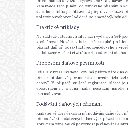
problematika dovozu a vývozu zboží a v návaznost
kam uvede tato plnění do daňového přiznání a ko
ústního celního prohlášení. U přepravy a služeb p
uplatnit osvobození od daně po změně výkladu od 1.
Praktické příklady
Na základě aktuálních informací vydaných GFŘ jsou 
společnosti. Nově je v knize řešena také proble
přiznat daň při poskytnutí jednoúčelového a víceú
nedoložené zničení či ztrátu nebo odcizení obchod
Přenesení daňové povinnosti
Dále je v knize uvedeno, kdy má plátce nárok na 
přenesení daňové povinnosti a je uveden jeho celk
osoby“. V případě zrušení registrace plátce je
upozorněni na možná rizika neuznání nároku 
minimalizovat.
Podávání daňových přiznání
Kniha se věnuje i úskalím při podávání daňových p
při podávání dodatečných daňových přiznání i daňo
správcem daně, velká pozornost je věnována elektr