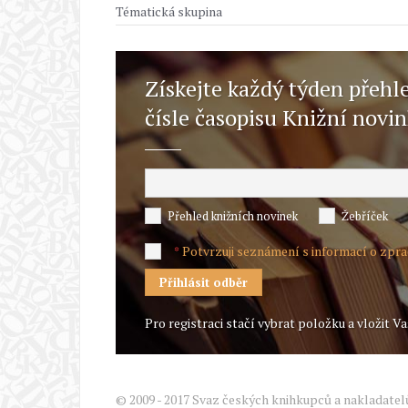
Tématická skupina
Získejte každý týden přehl
čísle časopisu Knižní novi
Přehled knižních novinek
Žebříček
Potvrzuji seznámení s informací o zpr
*
Pro registraci stačí vybrat položku a vložit Va
© 2009 - 2017 Svaz českých knihkupců a nakladatel