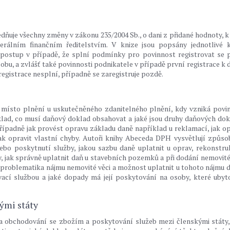
ňuje všechny změny v zákonu 235/2004 Sb., o dani z přidané hodnoty, k
rálním finančním ředitelstvím. V knize jsou popsány jednotlivé 
, postup v případě, že splní podmínky pro povinnost registrovat se 
bu, a zvlášť také povinnosti podnikatele v případě první registrace k d
egistrace nesplní, případně se zaregistruje pozdě.
t místo plnění u uskutečněného zdanitelného plnění, kdy vzniká povi
oklad, co musí daňový doklad obsahovat a jaké jsou druhy daňových dok
případně jak provést opravu základu daně například u reklamací,
jak op
k opravit vlastní chyby. Autoři knihy Abeceda DPH vysvětlují způsob
ebo poskytnutí služby, jakou sazbu daně uplatnit u oprav, rekonstru
 jak správně uplatnit daň u stavebních pozemků a při dodání nemovité 
é problematika nájmu nemovité věci a možnost uplatnit u tohoto nájmu d
vací službou a jaké dopady má její poskytování na osoby, které ubyt
ými státy
 obchodování se zbožím a poskytování služeb mezi členskými státy,