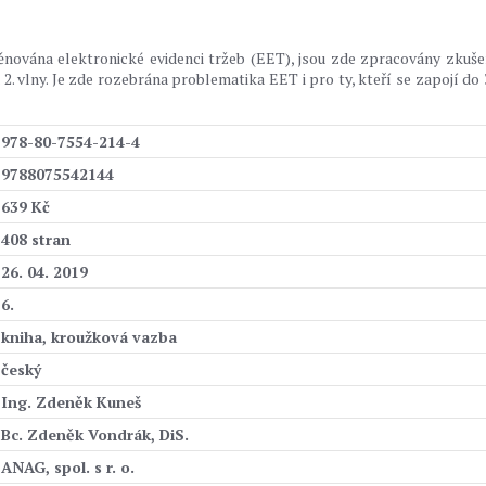
nována elektronické evidenci tržeb (EET), jsou zde zpracovány zkuše
a 2. vlny. Je zde rozebrána problematika EET i pro ty, kteří se zapojí do 3
978-80-7554-214-4
9788075542144
639 Kč
408 stran
26. 04. 2019
6.
kniha, kroužková vazba
český
Ing. Zdeněk Kuneš
Bc. Zdeněk Vondrák, DiS.
ANAG, spol. s r. o.