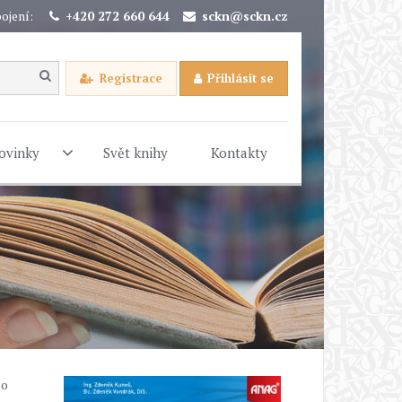
ojení:
+420 272 660 644
sckn@sckn.cz
Registrace
Přihlásit se
ovinky
Svět knihy
Kontakty
bo