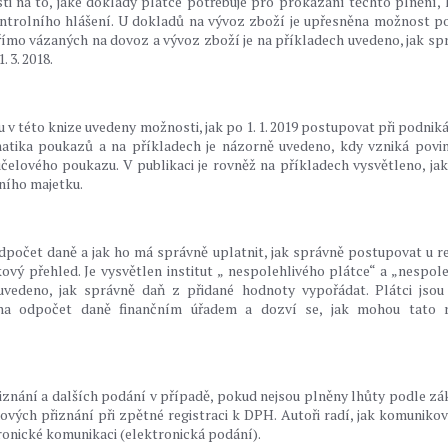
i na to, jaké doklady plátce potřebuje pro prokázání těchto plnění, 
ntrolního hlášení. U dokladů na vývoz zboží je upřesněna možnost p
římo vázaných na dovoz a vývoz zboží je na příkladech uvedeno, jak sp
 3. 2018.
v této knize uvedeny možnosti, jak po 1. 1. 2019 postupovat při podniká
matika poukazů a na příkladech je názorně uvedeno, kdy vzniká povi
čelového poukazu. V publikaci je rovněž na příkladech vysvětleno, jak 
ního majetku.
odpočet daně a jak ho má správně uplatnit, jak správně postupovat u r
ový přehled. Je vysvětlen institut „ nespolehlivého plátce“ a „nespole
 uvedeno, jak správně daň z přidané hodnoty vypořádat. Plátci jsou
na odpočet daně finančním úřadem a dozví se, jak mohou tato r
řiznání a dalších podání v případě, pokud nejsou plněny lhůty podle zá
vých přiznání při zpětné registraci k DPH. Autoři radí, jak komunikov
onické komunikaci (elektronická podání).