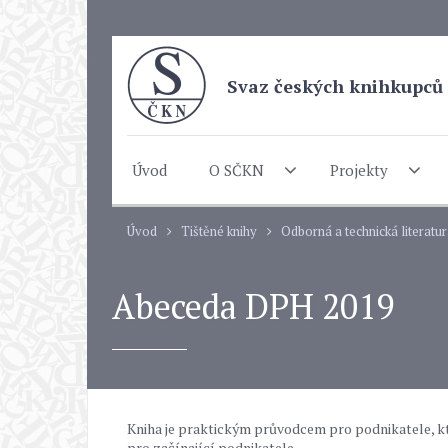
Svaz českých knihkupců 
Úvod
O SČKN
Projekty
Úvod
Tištěné knihy
Odborná a technická literatu
Abeceda DPH 2019
Kniha je praktickým průvodcem pro podnikatele, kt
pro začínající podnikatele.