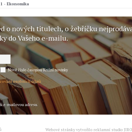
1 - Ekonomika
ed o nových titulech, o žebříčku nejprodáv
nky do Vašeho e-mailu.
Nové číslo časopisu Knižní novinky
acování osobních údajů
ši e-mailovou adresu.
ů
Webové stránky vytvořilo reklamní studio
JIR