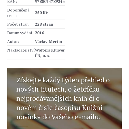
EAN:
9788074789243
Doporučená
250 Kč
cena:
Počet stran
228 stran
Datum vydání
2016
Autor:
Václav Mertin
Nakladatelství
Wolters Kluwer
ČR, a. s.
Získejte každý týden přehled o
nových titulech, o žebříčku
nejprodávanějších knih či o
novém čísle časopisu Knižní
novinky do Vašeho e-mailu.