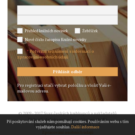
Přehled knižních novinek
Žebříček
Nové číslo časopisu Knižní novinky
Potvrzuji seznámení s informací o
*
zpracování osobních údajů
Pro registraci stačí vybrat položku a vložit Vaši e-
mailovou adresu.
© 2009 - 2017 Svaz českých knihkupců a nakladatelů
Webové stránky vytvořilo reklamní studio
Při poskytování služeb nám pomáhají cookies. Používáním webu s tím
JIROUT REKLANÍ AGENTURA s.r.o.
vyjadřujete souhlas.
Další informace
Zpracování osobních údajů