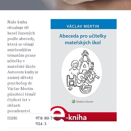
Naše kniha
obsahuje 60
hesel řazených
podle abecedy,
která se věnují
nejrůznějším
tématům praxe
učitelky v
mateřské škole.
Autorem knihy je
známý dětský
psycholog dr.
Václav Mertin
působící téměř
čtyřicet let v
oblasti
poradenství.
ISBN:
978-80-7478-
924-3