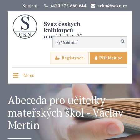
Spojení:
+420 272 660 644
sckn@sckn.cz
Svaz českých
knihkupců
a nakladatelů
Registrace
Přihlásit se
Menu
Abeceda pro učitelky
mateřských škol - Václav
Mertin