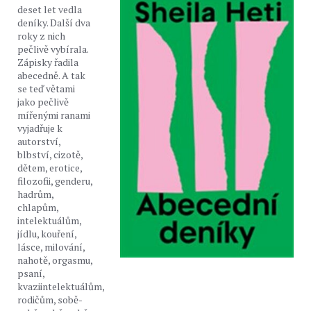
deset let vedla
deníky. Další dva
roky z nich
pečlivě vybírala.
Zápisky řadila
abecedně. A tak
se teď větami
jako pečlivě
mířenými ranami
vyjadřuje k
autorství,
blbství, cizotě,
dětem, erotice,
filozofii, genderu,
hadrům,
chlapům,
intelektuálům,
jídlu, kouření,
lásce, milování,
nahotě, orgasmu,
psaní,
kvaziintelektuálům,
rodičům, sobě-