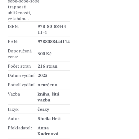
sobě-sobě-sobě,
trapnosti,
ublíženosti,
vztahům…
ISBN:
978-80-88444-
11-4
EAN:
9788088444114
Doporučená
300 Kč
cena:
Počet stran
216 stran
Datum vydání
2025
Pořadí vydání
neurčeno
Vazba
kniha, šitá
vazba
Jazyk
český
Autor:
Sheila Heti
Překladatel:
Anna
Kudrnová