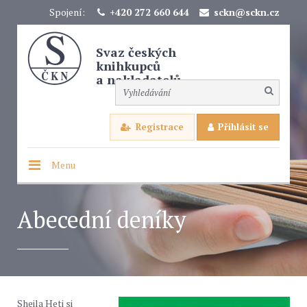
Spojení:
+420 272 660 644
sckn@sckn.cz
Svaz českých
knihkupců
a nakladatelů
Registrace
Přihlásit se
Menu
Abecední deníky
Sheila Heti si