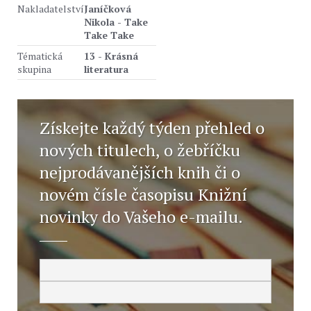
Nakladatelství
Janíčková
Nikola - Take
Take Take
Tématická
13 - Krásná
skupina
literatura
Získejte každý týden přehled o
nových titulech, o žebříčku
nejprodávanějších knih či o
novém čísle časopisu Knižní
novinky do Vašeho e-mailu.