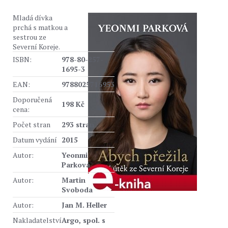
Mladá dívka
prchá s matkou a
sestrou ze
Severní Koreje.
ISBN:
978-80-257-
1695-3
EAN:
9788025716953
Doporučená
198 Kč
cena:
Počet stran
293 stran
Datum vydání
2015
Autor:
Yeonmi
Parková
Autor:
Martin
Svoboda
Autor:
Jan M. Heller
Nakladatelství
Argo, spol. s