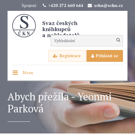
Spojení:
+420 272 660 644
sckn@sckn.cz
Svaz českých
knihkupců
a nakladatelů
Registrace
Přihlásit se
Menu
Abych přežila - Yeonmi
Parková