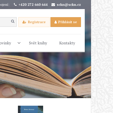
ojení:
+420 272 660 644
sckn@sckn.cz
Registrace
Přihlásit se
ovinky
Svět knihy
Kontakty