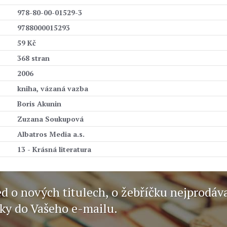
978-80-00-01529-3
9788000015293
59 Kč
368 stran
2006
kniha, vázaná vazba
Boris Akunin
Zuzana Soukupová
Albatros Media a.s.
13 - Krásná literatura
ed o nových titulech, o žebříčku nejprodáv
nky do Vašeho e-mailu.