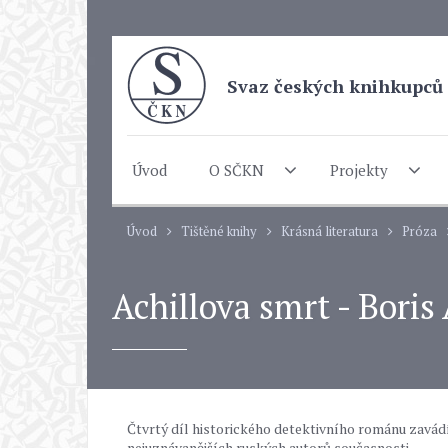
Svaz českých knihkupců 
Úvod
O SČKN
Projekty
Úvod
Tištěné knihy
Krásná literatura
Próza
Achillova smrt - Boris
Čtvrtý díl historického detektivního románu zavádí
nejuznávanějších ruských autorů současnosti.