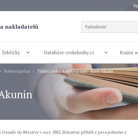
Sp
a nakladatelů
Žebříčky
Databáze ceskeknihy.cz
Knižní n
Světová próza
Tištěná kniha Achillova smrt - Boris Akunin
 Akunin
 čtenáře do Moskvy v roce 1882. Brilantní příběh z pera jednoho z