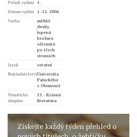
Pořadí vydání
1.
Datum vydání
1. 12. 2006
Vazba
měkké
desky,
lepená
brožura
oříznutá
po třech
stranách
Jazyk
ostatní
Nakladatelství
Univerzita
Palackého
v Olomouci
Tématická
13 - Krásná
skupina
literatura
Získejte každý týden přehled o
nových titulech, o žebříčku