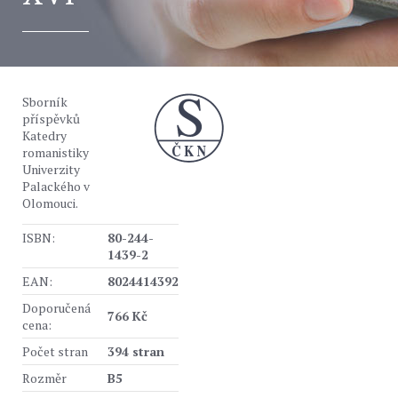
Sborník
příspěvků
Katedry
romanistiky
Univerzity
Palackého v
Olomouci.
ISBN:
80-244-
1439-2
EAN:
8024414392
Doporučená
766 Kč
cena:
Počet stran
394 stran
Rozměr
B5