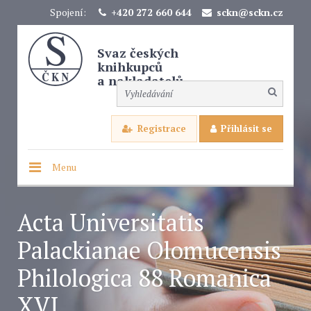
Spojení:
+420 272 660 644
sckn@sckn.cz
Svaz českých
knihkupců
a nakladatelů
Registrace
Přihlásit se
Menu
Acta Universitatis
Palackianae Olomucensis
Philologica 88 Romanica
XVI