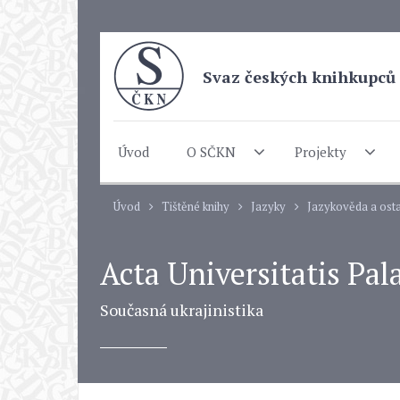
Svaz českých knihkupců 
Úvod
O SČKN
Projekty
Úvod
Tištěné knihy
Jazyky
Jazykověda a osta
Acta Universitatis Pal
Současná ukrajinistika