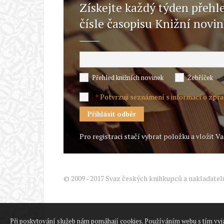
Získejte každý týden přehl
čísle časopisu Knižní novi
Přehled knižních novinek
Žebříček
Potvrzuji seznámení s informací o zpr
*
Pro registraci stačí vybrat položku a vložit Va
© 2009 - 2017 Svaz českých knihkupců a nakladatel
Při poskytování služeb nám pomáhají cookies. Používáním webu s tím vyj