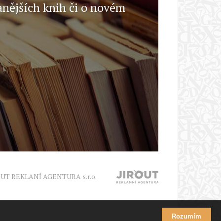
anějších knih či o novém
OUT REKLANÍ AGENTURA s.r.o.
Rozumím