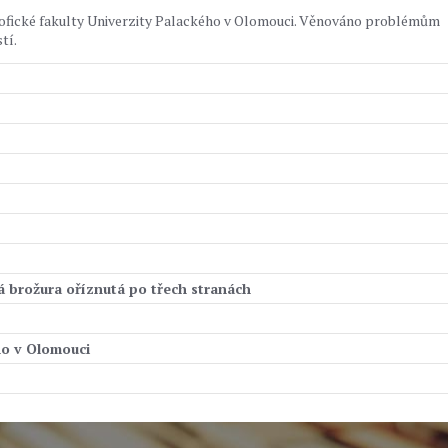
ozofické fakulty Univerzity Palackého v Olomouci. Věnováno problémům
tí.
á brožura oříznutá po třech stranách
ho v Olomouci