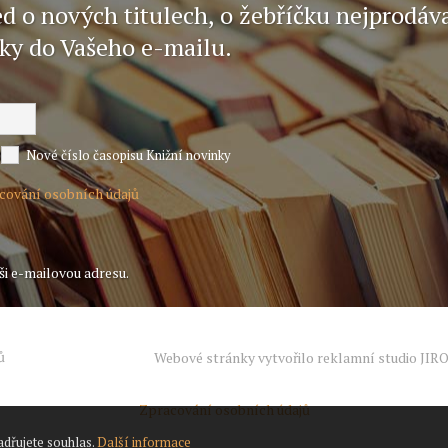
ed o nových titulech, o žebříčku nejprodáv
nky do Vašeho e-mailu.
Nové číslo časopisu Knižní novinky
acování osobních údajů
ši e-mailovou adresu.
ů
Webové stránky vytvořilo reklamní studio
JIR
Zpracování osobních údajů
adřujete souhlas.
Další informace