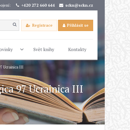
ojení:
+420 272 660 644
sckn@sckn.cz
Registrace
Přihlásit se
ovinky
Svět knihy
Kontakty
7 Ucrainica III
ica 97 Ucrainica III