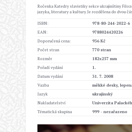
Ročenka Katedry slavistiky sekce ukrajinštiny Fil
jazyka, literatury a kultury. Je rozdělena do dvou čás
ISBN:
978-80-244-2022-6
EAN:
9788024420226
Doporučená cena:
936 Kč
Počet stran
770 stran
Rozměr
182x257 mm
Pořadí vydání
1.
Datum vydání
31. 7. 2008
Vazba
měkké desky, lepen
Jazyk
ukrajinský
Nakladatelství
Univerzita Palacké
Tématická skupina
999 - nezařazeno