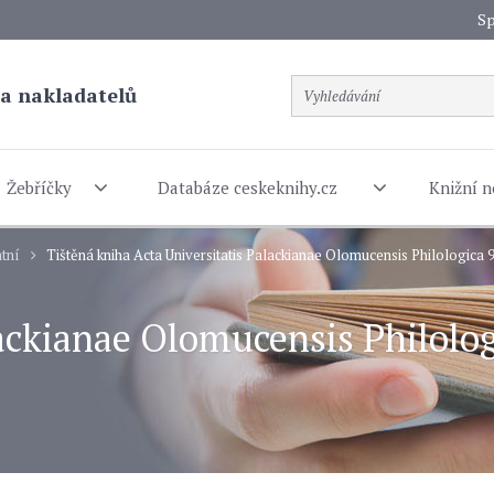
Sp
a nakladatelů
Žebříčky
Databáze ceskeknihy.cz
Knižní n
tní
Tištěná kniha Acta Universitatis Palackianae Olomucensis Philologica 9
ackianae Olomucensis Philolog