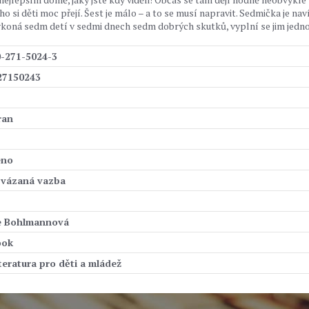
si děti moc přejí. Šest je málo – a to se musí napravit. Sedmička je nav
 vykoná sedm detí v sedmi dnech sedm dobrých skutků, vyplní se jim jedn
0-271-5024-3
27150243
ran
eno
 vázaná vazba
e Bohlmannová
ook
iteratura pro děti a mládež