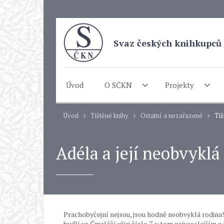
Svaz českých knihkupců 
Úvod
O SČKN
Projekty
Úvod
Tištěné knihy
Ostatní a nezařazené
Tiš
Adéla a její neobvyklá
Prachobyčejní nejsou, jsou hodně neobvyklá rodina!
bydlí ve Čmeláčí ulici číslo 7, v tom nejveselejším 