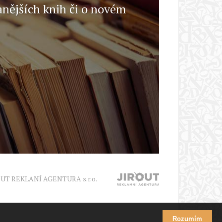
anějších knih či o novém
OUT REKLANÍ AGENTURA s.r.o.
Rozumím