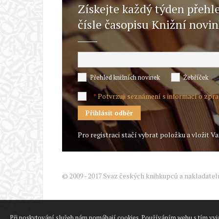
Získejte každý týden přehl
čísle časopisu Knižní novi
Přehled knižních novinek
Žebříček
Potvrzuji seznámení s informací o zpr
*
Pro registraci stačí vybrat položku a vložit Va
© 2009 - 2017 Svaz českých knihkupců a nakladatel
Při poskytování služeb nám pomáhají cookies. Používáním webu s tím vyj