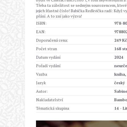
Třeba ta záležitost se sedmým sourozencem, kterého 
jejich šťastné číslo! Babička Redkvička radí: Když
přání. A to zní jako výzva!
ISBN:
978-8
EAN:
97880
Doporučená cena:
249 Kč
Počet stran
168 st
Datum vydání
2024
Pořadí vydání
neurč
Vazba
kniha,
Jazyk
český
Autor:
Sabin
Nakladatelství
Bamb
Tématická skupina
14 - L