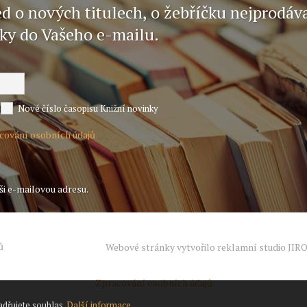
ed o nových titulech, o žebříčku nejprodáv
nky do Vašeho e-mailu.
Nové číslo časopisu Knižní novinky
acování osobních údajů
ši e-mailovou adresu.
ů
Webové stránky vytvořilo reklamní studio
JIR
Zpracování osobních údajů
adřujete souhlas.
Další informace