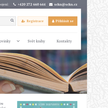
ojení:
+420 272 660 644
sckn@sckn.cz
Registrace
Přihlásit se
ovinky
Svět knihy
Kontakty
kou
věci.