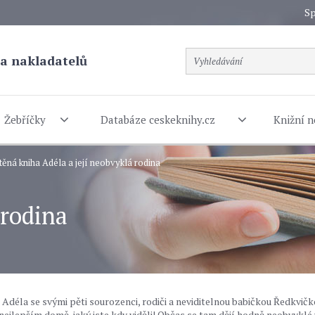
Sp
a nakladatelů
Žebříčky
Databáze ceskeknihy.cz
Knižní n
těná kniha Adéla a její neobvyklá rodina
 rodina
 Adéla se svými pěti sourozenci, rodiči a neviditelnou babičkou Ředkvič
a nejlepším domě, jaký jste kdy viděli! Občas se tam dějí hodně neobvyklé 