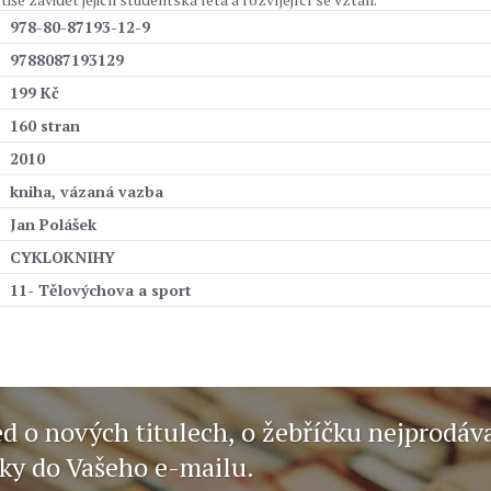
978-80-87193-12-9
9788087193129
199 Kč
160 stran
2010
kniha, vázaná vazba
Jan Polášek
CYKLOKNIHY
11- Tělovýchova a sport
ed o nových titulech, o žebříčku nejprodáv
nky do Vašeho e-mailu.