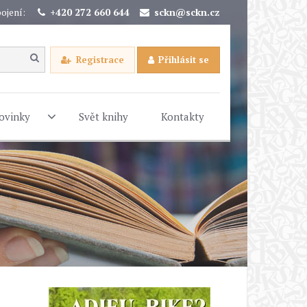
ojení:
+420 272 660 644
sckn@sckn.cz
Registrace
Přihlásit se
ovinky
Svět knihy
Kontakty