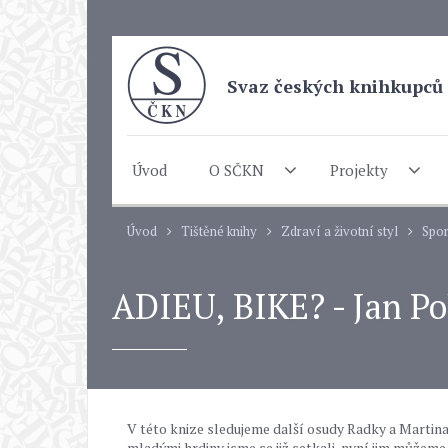
Svaz českých knihkupců 
Úvod
O SČKN
Projekty
Úvod
Tištěné knihy
Zdraví a životní styl
Spor
ADIEU, BIKE? - Jan Po
V této knize sledujeme další osudy Radky a Martina a
mladými hrdiny jsme se již setkali, nyní jim můžeme t