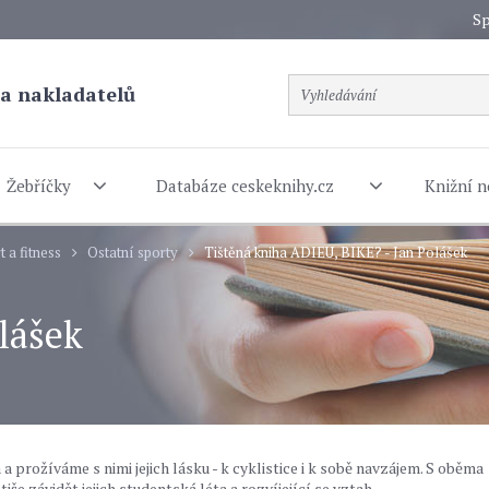
Sp
a nakladatelů
Žebříčky
Databáze ceskeknihy.cz
Knižní n
t a fitness
Ostatní sporty
Tištěná kniha ADIEU, BIKE? - Jan Polášek
lášek
 prožíváme s nimi jejich lásku - k cyklistice i k sobě navzájem. S oběma
iše závidět jejich studentská léta a rozvíjející se vztah.