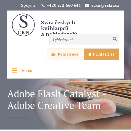
Spojení:
+420 272 660 644
sckn@sckn.cz
Svaz českých
knihkupců
a nakladatelů
Registrace
Přihlásit se
Menu
Adobe Flash Catalyst -
Adobe Creative Team