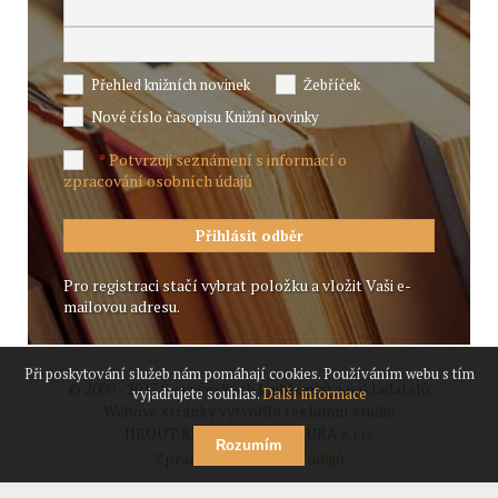
Přehled knižních novinek
Žebříček
Nové číslo časopisu Knižní novinky
Potvrzuji seznámení s informací o
*
zpracování osobních údajů
Pro registraci stačí vybrat položku a vložit Vaši e-
mailovou adresu.
Při poskytování služeb nám pomáhají cookies. Používáním webu s tím
© 2009 - 2017 Svaz českých knihkupců a nakladatelů
vyjadřujete souhlas.
Další informace
Webové stránky vytvořilo reklamní studio
JIROUT REKLANÍ AGENTURA s.r.o.
Rozumím
Zpracování osobních údajů