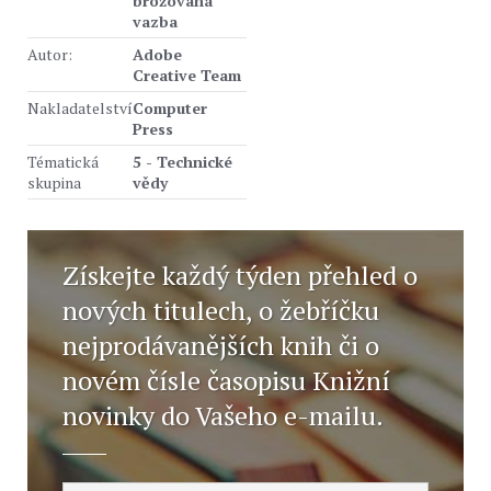
brožovaná
vazba
Autor:
Adobe
Creative Team
Nakladatelství
Computer
Press
Tématická
5 - Technické
skupina
vědy
Získejte každý týden přehled o
nových titulech, o žebříčku
nejprodávanějších knih či o
novém čísle časopisu Knižní
novinky do Vašeho e-mailu.