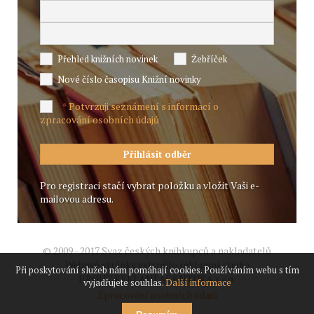
Přehled knižních novinek
Žebříček
Nové číslo časopisu Knižní novinky
Potvrzuji seznámení s informací o
*
zpracování osobních údajů
Pro registraci stačí vybrat položku a vložit Vaši e-
mailovou adresu.
© 2009 - 2017 Svaz českých knihkupců a nakladatelů
Webové stránky vytvořilo reklamní studio
Při poskytování služeb nám pomáhají cookies. Používáním webu s tím
JIROUT REKLANÍ AGENTURA s.r.o.
vyjadřujete souhlas.
Další informace
Zpracování osobních údajů