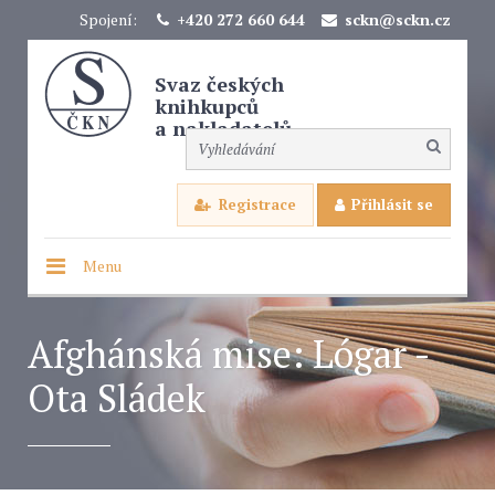
Spojení:
+420 272 660 644
sckn@sckn.cz
Svaz českých
knihkupců
a nakladatelů
Registrace
Přihlásit se
Menu
Afghánská mise: Lógar -
Ota Sládek