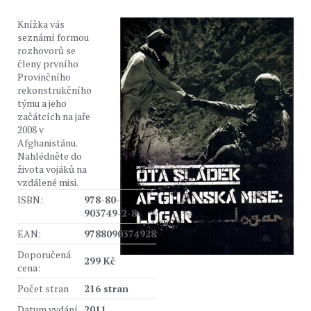
Knížka vás
seznámí formou
rozhovorů se
členy prvního
Provinčního
rekonstrukčního
týmu a jeho
začátcích na jaře
2008 v
Afghanistánu.
Nahlédněte do
života vojáků na
vzdálené misi.
ISBN:
978-80-
903749-2-8
EAN:
9788090374928
Doporučená
299 Kč
cena:
Počet stran
216 stran
Datum vydání
2011