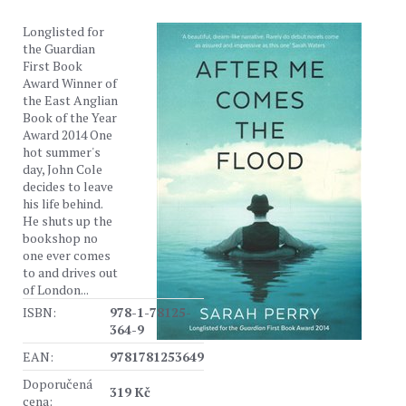
Longlisted for
the Guardian
First Book
Award Winner of
the East Anglian
Book of the Year
Award 2014 One
hot summer's
day, John Cole
decides to leave
his life behind.
He shuts up the
bookshop no
one ever comes
to and drives out
of London...
ISBN:
978-1-78125-
364-9
EAN:
9781781253649
Doporučená
319 Kč
cena: