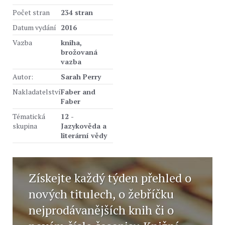
Počet stran
234 stran
Datum vydání
2016
Vazba
kniha,
brožovaná
vazba
Autor:
Sarah Perry
Nakladatelství
Faber and
Faber
Tématická
12 -
skupina
Jazykověda a
literární vědy
Získejte každý týden přehled o
nových titulech, o žebříčku
nejprodávanějších knih či o