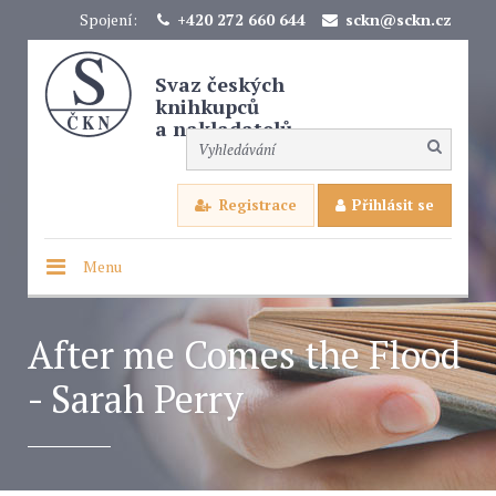
Spojení:
+420 272 660 644
sckn@sckn.cz
Svaz českých
knihkupců
a nakladatelů
Registrace
Přihlásit se
Menu
After me Comes the Flood
- Sarah Perry