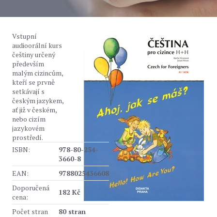
Vstupní
audioorální kurs
češtiny určený
především
malým cizincům,
kteří se prvně
setkávají s
českým jazykem,
ať již v českém,
nebo cizím
jazykovém
prostředí.
ISBN:
978-80-254-
3660-8
EAN:
9788025436608
Doporučená
182 Kč
cena:
Počet stran
80 stran