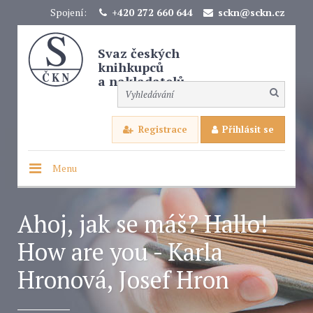
Spojení:
+420 272 660 644
sckn@sckn.cz
Svaz českých
knihkupců
a nakladatelů
Registrace
Přihlásit se
Menu
Ahoj, jak se máš? Hallo!
How are you - Karla
Hronová, Josef Hron