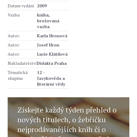
Datum vydání
2009
Vazba
kniha,
brožovaná
vazba
Autor:
Karla Hronová
Autor:
Josef Hron
Autor:
Lucie Klátilová
Nakladatelství
Didakta Praha
Tématická
12 -
skupina
Jazykověda a
literární vědy
Získejte každý týden přehled o
nových titulech, o žebříčku
nejprodávanějších knih či o