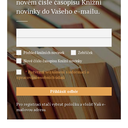
novém čísle časopisu Knižní
novinky do Vašeho e-mailu.
Přehled knižních novinek
Žebříček
Nové číslo časopisu Knižní novinky
Potvrzuji seznámení s informací o
*
zpracování osobních údajů
Pro registraci stačí vybrat položku a vložit Vaši e-
mailovou adresu.