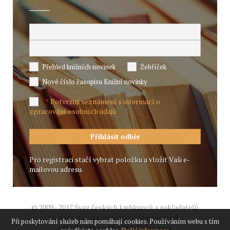
Přehled knižních novinek
Žebříček
Nové číslo časopisu Knižní novinky
Potvrzuji seznámení s informací o
*
zpracování osobních údajů
Pro registraci stačí vybrat položku a vložit Vaši e-
mailovou adresu.
© 2009 - 2017 Svaz českých knihkupců a nakladatelů
Webové stránky vytvořilo reklamní studio
Při poskytování služeb nám pomáhají cookies. Používáním webu s tím
JIROUT REKLANÍ AGENTURA s.r.o.