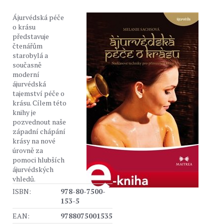
Ájurvédská péče
o krásu
představuje
čtenářům
starobylá a
současně
moderní
ájurvédská
tajemství péče o
krásu. Cílem této
knihy je
pozvednout naše
západní chápání
krásy na nové
úrovně za
pomoci hlubších
ájurvédských
vhledů.
ISBN:
978-80-7500-
153-5
EAN:
9788075001535