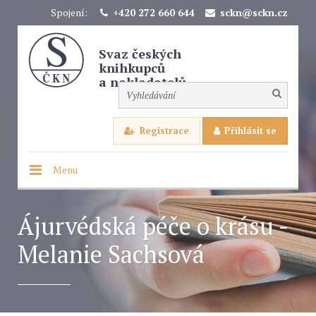
Spojení:
+420 272 660 644
sckn@sckn.cz
Svaz českých
knihkupců
a nakladatelů
Registrace
Přihlásit se
Menu
Ájurvédská péče o krásu -
Melanie Sachsová