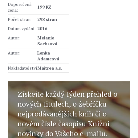
Doporučená
199 Kč
cena:
Počet stran
298 stran
Datum vydání
2016
Autor:
Melanie
Sachsová
Autor:
Lenka
Adamcová
Nakladatelství
Maitrea a.s.
Získejte každý týden přehled o
nových titulech, o žebříčku
nejprodávanějších knih či o
novém čísle časopisu Knižní
novinky do Vašeho e-mailu.