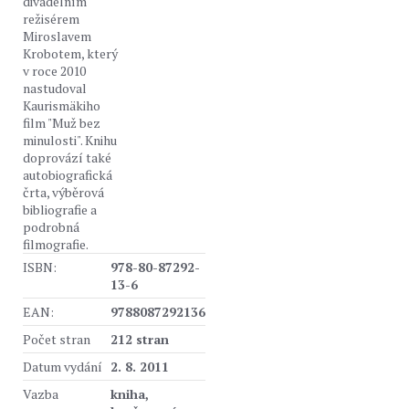
divadelním
režisérem
Miroslavem
Krobotem, který
v roce 2010
nastudoval
Kaurismäkiho
film "Muž bez
minulosti". Knihu
doprovází také
autobiografická
črta, výběrová
bibliografie a
podrobná
filmografie.
ISBN:
978-80-87292-
13-6
EAN:
9788087292136
Počet stran
212 stran
Datum vydání
2. 8. 2011
Vazba
kniha,