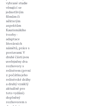
vybrané studie
věnující se
jednotlivým
filmům či
některým
aspektům
Kaurismäkiho
tvorby -
adaptace
literárních
námětů, práce s
postavami. V
druhé části jsou
uveřejněny dva
rozhovory s
režisérem (první
z počátku jeho
režisérské dráhy
a druhý vzniklý
aktuálně pro
toto vydání)
doplněný
rozhovorem s