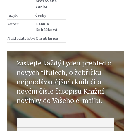
brožovaná
vazba
Jazyk
český
Autor:
Kamila
Boháčková
Nakladatelství
Casablanca
Získejte každý týden přehled o
nových titulech, o žebříčku
nejprodávanějších knih či o
novém čísle časopisu Knižní
novinky do Vašeho e-mailu.