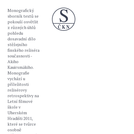
Monografický
sborník textů se
pokouší osvětlit
z různých úhlů
pohledu
dosavadní dílo
stěžejního
finského režiséra
současnosti -
Akiho
Kauirsmäkiho.
Monografie
vychází u
příležitosti
režisérovy
retrospektivy na
Letní filmové
škole v
Uherském
Hradišti 2011,
které se tvůrce
osobně