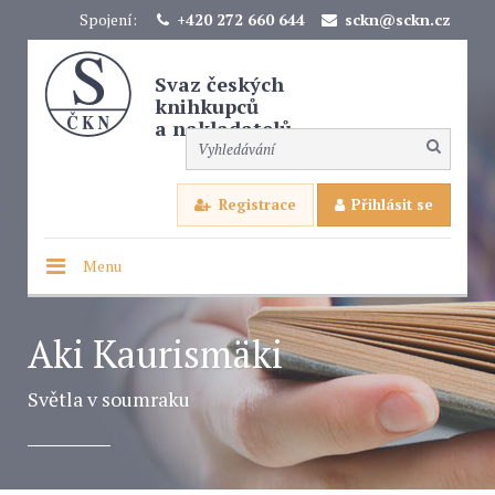
Spojení:
+420 272 660 644
sckn@sckn.cz
Svaz českých
knihkupců
a nakladatelů
Registrace
Přihlásit se
Menu
Aki Kaurismäki
Světla v soumraku