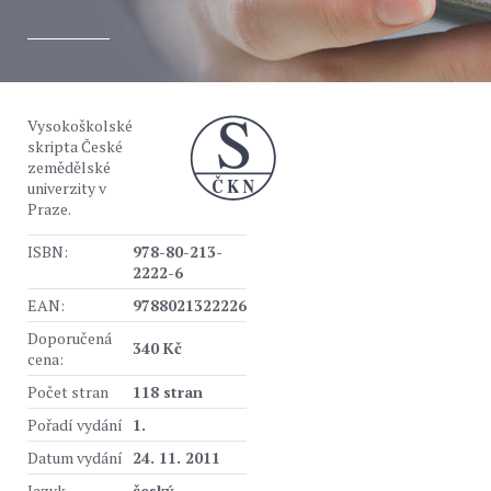
Vysokoškolské
skripta České
zemědělské
univerzity v
Praze.
ISBN:
978-80-213-
2222-6
EAN:
9788021322226
Doporučená
340 Kč
cena:
Počet stran
118 stran
Pořadí vydání
1.
Datum vydání
24. 11. 2011
Jazyk
český