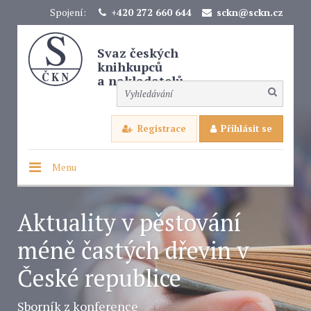
Spojení:
+420 272 660 644
sckn@sckn.cz
Svaz českých
knihkupců
a nakladatelů
Registrace
Přihlásit se
Menu
Aktuality v pěstování
méně častých dřevin v
České republice
Sborník z konference