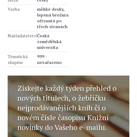
Vazba
měkké desky,
lepená brožura
oříznutá po
třech stranách
Nakladatelství
Česká
zemědělská
univerzita
Tématická
999 -
skupina
nezařazeno
Získejte každý týden přehled o
nových titulech, o žebříčku
nejprodávanějších knih či o
novém čísle časopisu Knižní
novinky do Vašeho e-mailu.