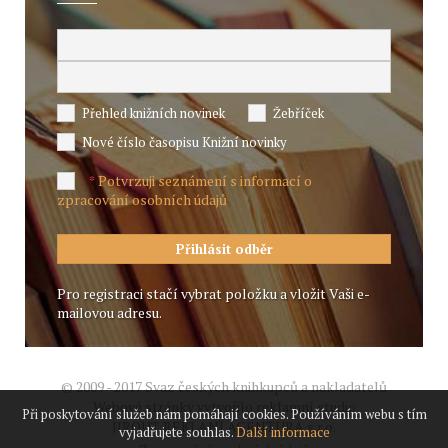
Přehled knižních novinek
Žebříček
Nové číslo časopisu Knižní novinky
Potvrzuji seznámení s informací o
*
zpracování osobních údajů
Pro registraci stačí vybrat položku a vložit Vaši e-
mailovou adresu.
© 2009 - 2017 Svaz českých knihkupců a nakladatelů
Webové stránky vytvořilo reklamní studio
Při poskytování služeb nám pomáhají cookies. Používáním webu s tím
JIROUT REKLANÍ AGENTURA s.r.o.
vyjadřujete souhlas.
Další informace