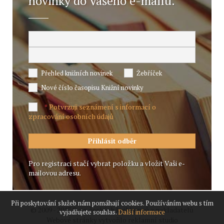
novinky do Vašeho e-mailu.
Přehled knižních novinek
Žebříček
Nové číslo časopisu Knižní novinky
Potvrzuji seznámení s informací o
*
zpracování osobních údajů
Pro registraci stačí vybrat položku a vložit Vaši e-
mailovou adresu.
Při poskytování služeb nám pomáhají cookies. Používáním webu s tím
© 2009 - 2017 Svaz českých knihkupců a nakladatelů
vyjadřujete souhlas.
Další informace
Webové stránky vytvořilo reklamní studio