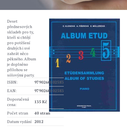
Deset
přednesových
skladeb pro ty,
kteří si chtějí
pro potěšení
druhých i své
zahrát něco
pěkného. Album
je doplněno
přílohou se
sólovými party.
ISBN:
9790260102583
EAN:
9790260102583
Doporučená
135 Kč
cena:
Počet stran
40 stran
Datum vydání
2012