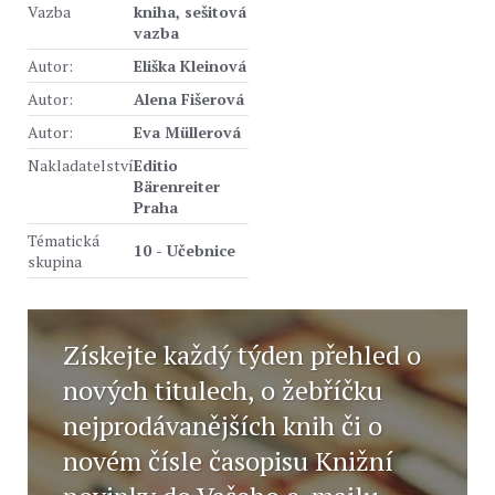
Vazba
kniha, sešitová
vazba
Autor:
Eliška Kleinová
Autor:
Alena Fišerová
Autor:
Eva Müllerová
Nakladatelství
Editio
Bärenreiter
Praha
Tématická
10 - Učebnice
skupina
Získejte každý týden přehled o
nových titulech, o žebříčku
nejprodávanějších knih či o
novém čísle časopisu Knižní