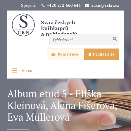
Spojení:
+420 272 660 644
sckn@sckn.cz
Svaz českých
knihkupců
a nakladatelů
Registrace
Přihlásit se
Menu
Album etud 5 - Eliška
Kleinová, Alena Fišerová,
Eva Müllerová