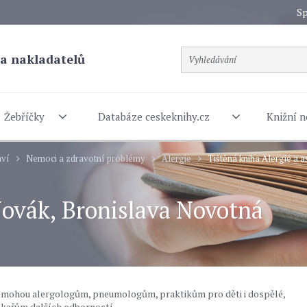
Sp
a nakladatelů
Žebříčky
Databáze ceskeknihy.cz
Knižní n
aví
Nemoci a zdravotní problémy
Alergie
Tištěná kniha Alergie a 
 Novák, Bronislava Novotná
Pomohou alergologům, pneumologům, praktikům pro děti i dospělé,
ékařům dalších odborností.