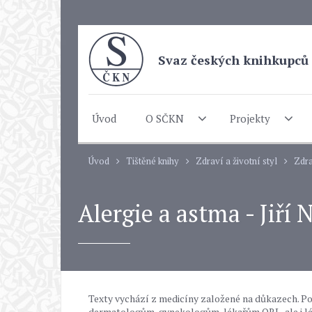
Svaz českých knihkupců 
Úvod
O SČKN
Projekty
Úvod
Tištěné knihy
Zdraví a životní styl
Zdr
Alergie a astma - Jiří
Texty vychází z medicíny založené na důkazech. 
dermatologům, gynekologům, lékařům ORL, ale i l