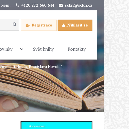
ojení:
+420 272 660 644
sckn@sckn.cz
Registrace
Přihlásit se
ovinky
Svět knihy
Kontakty
astma - Jiří Novák, Bronislava Novotná