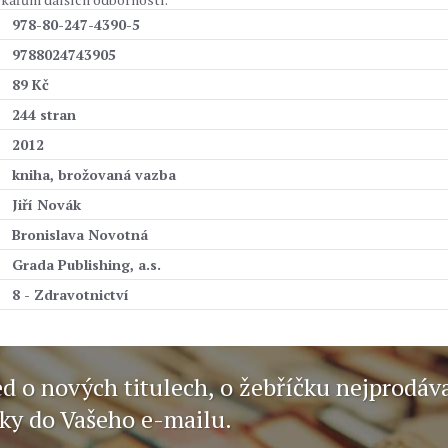
978-80-247-4390-5
9788024743905
89 Kč
244 stran
2012
kniha, brožovaná vazba
Jiří Novák
Bronislava Novotná
Grada Publishing, a.s.
8 - Zdravotnictví
ed o nových titulech, o žebříčku nejprodáv
nky do Vašeho e-mailu.