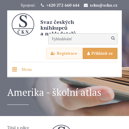
Spojení:
+420 272 660 644
sckn@sckn.cz
Svaz českých
knihkupců
a nakladatelů
Registrace
Přihlásit se
Menu
Amerika - školní atlas
Titul z edice