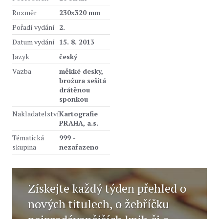
Rozměr
230x320 mm
Pořadí vydání
2.
Datum vydání
15. 8. 2013
Jazyk
český
Vazba
měkké desky,
brožura sešitá
drátěnou
sponkou
Nakladatelství
Kartografie
PRAHA, a.s.
Tématická
999 -
skupina
nezařazeno
Získejte každý týden přehled o
nových titulech, o žebříčku