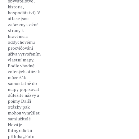
obyvatelstvo,
historie,
hospodářství). V
atlase jsou
zařazeny cvičné
strany k
hravému a
oddychovému
procvičování
učiva vytvořením
vlastní mapy.
Podle vhodně
volených otázek
může žák
samostatně do
mapy popisovat
důležité názvy a
pojmy. Další
otázky pak
mohou vymýšlet
sami učitelé.
Nová je
fotografická
příloha „Foto-