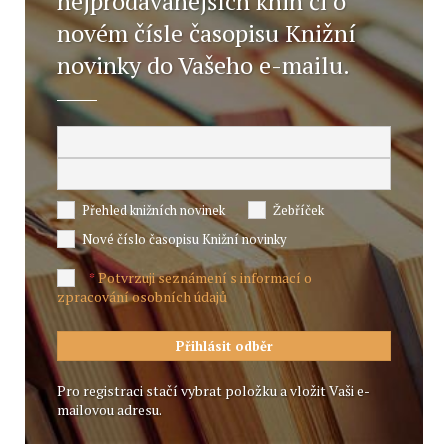
nejprodávanějších knih či o
novém čísle časopisu Knižní
novinky do Vašeho e-mailu.
Přehled knižních novinek
Žebříček
Nové číslo časopisu Knižní novinky
Potvrzuji seznámení s informací o
*
zpracování osobních údajů
Pro registraci stačí vybrat položku a vložit Vaši e-
mailovou adresu.