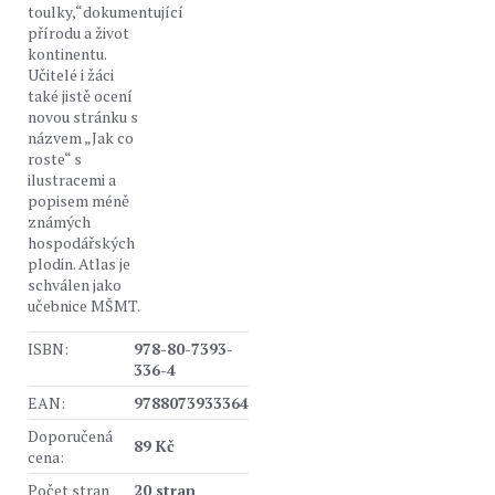
toulky,“dokumentující
přírodu a život
kontinentu.
Učitelé i žáci
také jistě ocení
novou stránku s
názvem „Jak co
roste“ s
ilustracemi a
popisem méně
známých
hospodářských
plodin. Atlas je
schválen jako
učebnice MŠMT.
ISBN:
978-80-7393-
336-4
EAN:
9788073933364
Doporučená
89 Kč
cena:
Počet stran
20 stran