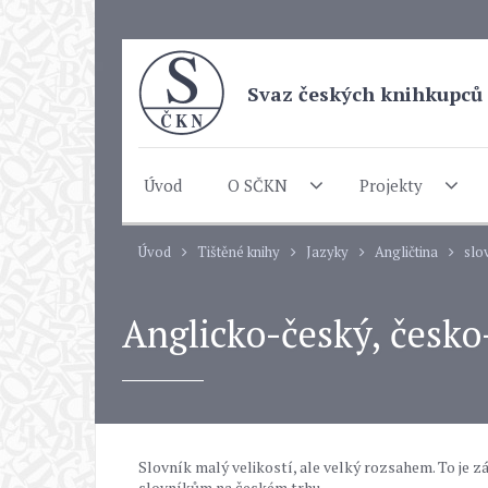
Svaz českých knihkupců 
Úvod
O SČKN
Projekty
Úvod
Tištěné knihy
Jazyky
Angličtina
slo
Anglicko-český, česko
Slovník malý velikostí, ale velký rozsahem. To je 
slovníkům na českém trhu.