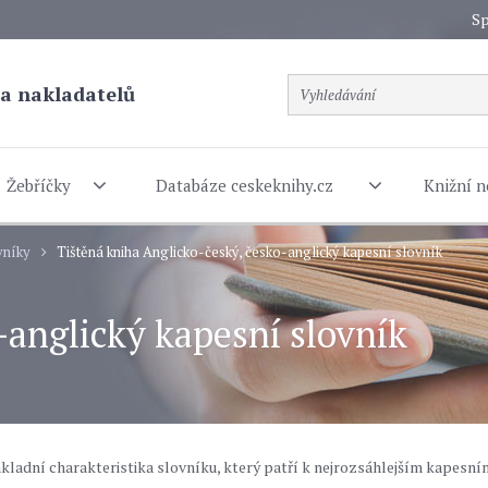
Sp
a nakladatelů
Žebříčky
Databáze ceskeknihy.cz
Knižní n
vníky
Tištěná kniha Anglicko-český, česko-anglický kapesní slovník
-anglický kapesní slovník
základní charakteristika slovníku, který patří k nejrozsáhlejším kapesní