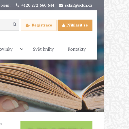
ojení:
+420 272 660 644
sckn@sckn.cz
Registrace
Přihlásit se
ovinky
Svět knihy
Kontakty
m