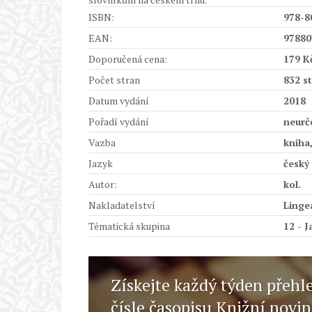
ISBN:
978-8
EAN:
97880
Doporučená cena:
179 K
Počet stran
832 s
Datum vydání
2018
Pořadí vydání
neurč
Vazba
kniha
Jazyk
český
Autor:
kol.
Nakladatelství
Linge
Tématická skupina
12 - J
Získejte každý týden přehl
čísle časopisu Knižní novi