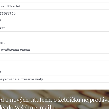
0-7508-376-0
75083760
č
tran
eno
, brožovaná vazba
a
azykověda a literární vědy
ed o nových titulech, o žebříčku nejprodáv
nky do Vašeho e-mailu.