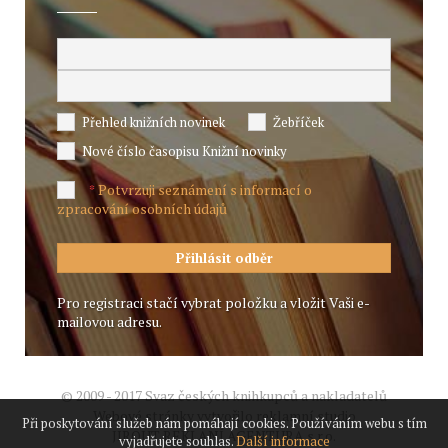
Přehled knižních novinek
Žebříček
Nové číslo časopisu Knižní novinky
Potvrzuji seznámení s informací o
*
zpracování osobních údajů
Pro registraci stačí vybrat položku a vložit Vaši e-
mailovou adresu.
© 2009 - 2017 Svaz českých knihkupců a nakladatelů
Webové stránky vytvořilo reklamní studio
Při poskytování služeb nám pomáhají cookies. Používáním webu s tím
JIROUT REKLANÍ AGENTURA s.r.o.
vyjadřujete souhlas.
Další informace