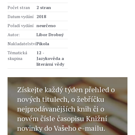
Počet stran
2 stran
Datum vydání
2018
Pořadí vydání
neurčeno
Autor:
Libor Drobný
Nakladatelství
Pikola
Tématická
12 -
skupina
Jazykověda a
literární vědy
Získejte každý týden přehled o
nových titulech, o žebříčku
nejprodávanějších knih či o
novém čísle časopisu Knižní
novinky do Vašeho e-mailu.