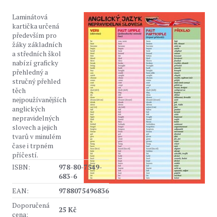
Laminátová
kartička určená
především pro
žáky základních
a středních škol
nabízí graficky
přehledný a
stručný přehled
těch
nejpoužívanějších
anglických
nepravidelných
slovech a jejich
tvarů v minulém
čase i trpném
příčestí.
ISBN:
978-80-7549-
683-6
EAN:
9788075496836
Doporučená
25 Kč
cena: