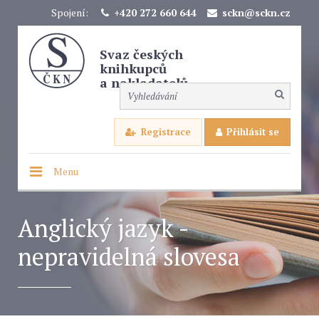
Spojení:
+420 272 660 644
sckn@sckn.cz
Svaz českých
knihkupců
a nakladatelů
Registrace
Přihlásit se
Menu
Anglický jazyk -
nepravidelná slovesa