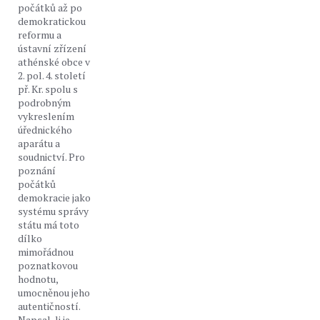
počátků až po
demokratickou
reformu a
ústavní zřízení
athénské obce v
2. pol. 4. století
př. Kr. spolu s
podrobným
vykreslením
úřednického
aparátu a
soudnictví. Pro
poznání
počátků
demokracie jako
systému správy
státu má toto
dílko
mimořádnou
poznatkovou
hodnotu,
umocněnou jeho
autentičností.
Napsal-li je