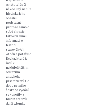
Aristotelés či
někdo jiný, není z
hlediska jeho
obsahu
podstatné,
protože samo o
sobě shrnuje
takovou sumu
informací o
historii
starověkých
Athén a potažmo
Řecka, která je
řadí k
nejdůležitějším
odkazům
antického
písemnictví. Od
doby prvního
českého vydání
se vynořily z
hlubin archivů
další zlomky