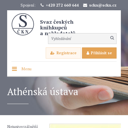
Spojení:
+420 272 660 644
sckn@sckn.cz
Svaz českých
knihkupců
a nakladatelů
Registrace
Přihlásit se
Menu
Athénská ústava
Nejuniverzálnější