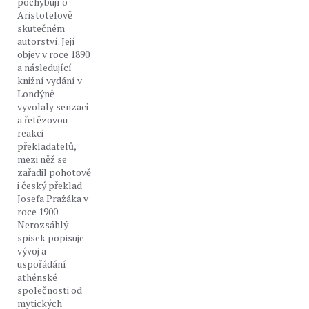
pochybují o
Aristotelově
skutečném
autorství. Její
objev v roce 1890
a následující
knižní vydání v
Londýně
vyvolaly senzaci
a řetězovou
reakci
překladatelů,
mezi něž se
zařadil pohotově
i český překlad
Josefa Pražáka v
roce 1900.
Nerozsáhlý
spisek popisuje
vývoj a
uspořádání
athénské
společnosti od
mytických