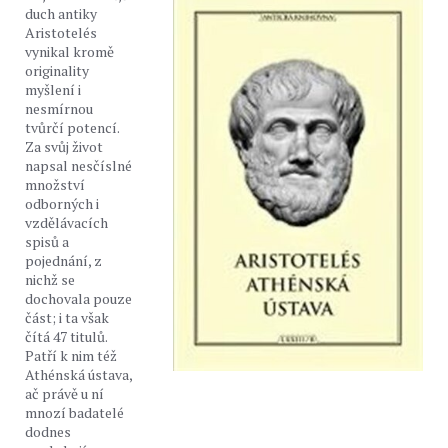
duch antiky
Aristotelés
vynikal kromě
originality
myšlení i
nesmírnou
tvůrčí potencí.
Za svůj život
napsal nesčíslné
množství
odborných i
vzdělávacích
spisů a
pojednání, z
nichž se
dochovala pouze
část; i ta však
čítá 47 titulů.
Patří k nim též
Athénská ústava,
ač právě u ní
mnozí badatelé
dodnes