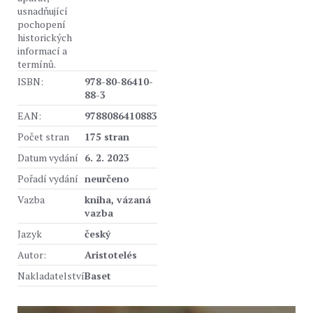
usnadňující
pochopení
historických
informací a
termínů.
ISBN:
978-80-86410-
88-3
EAN:
9788086410883
Počet stran
175 stran
Datum vydání
6. 2. 2023
Pořadí vydání
neurčeno
Vazba
kniha, vázaná
vazba
Jazyk
český
Autor:
Aristotelés
Nakladatelství
Baset