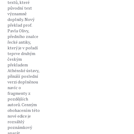
textů, které
původní text
významně
doplnily. Nový
překlad prof.
Pavla Olivy,
předního znalce
řecké antiky,
který je v pořadí
teprve druhým
českým
překladem
Athénské ústavy,
přináší poslední
verzi doplněnou
navíc o
fragmenty z
pozdějších
autorů. Cenným
obohacením této
nové edice je
rozsáhlý
poznámkový
aparát,