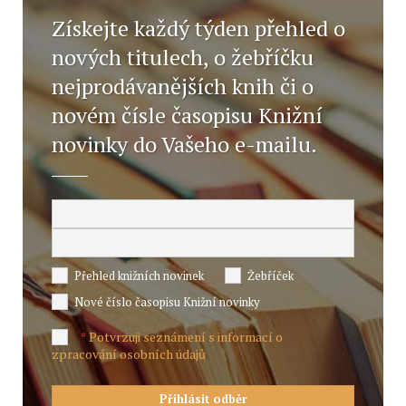
Získejte každý týden přehled o
nových titulech, o žebříčku
nejprodávanějších knih či o
novém čísle časopisu Knižní
novinky do Vašeho e-mailu.
Přehled knižních novinek
Žebříček
Nové číslo časopisu Knižní novinky
Potvrzuji seznámení s informací o
*
zpracování osobních údajů