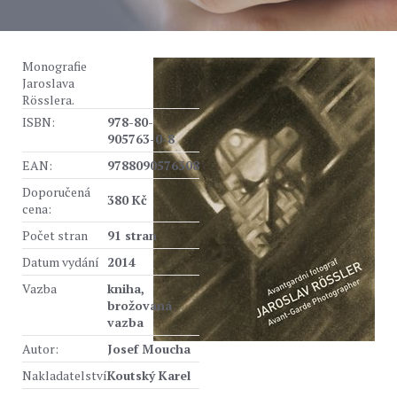
Monografie
Jaroslava
Rösslera.
ISBN:
978-80-
905763-0-8
EAN:
9788090576308
Doporučená
380 Kč
cena:
Počet stran
91 stran
Datum vydání
2014
Vazba
kniha,
brožovaná
vazba
Autor:
Josef Moucha
Nakladatelství
Koutský Karel