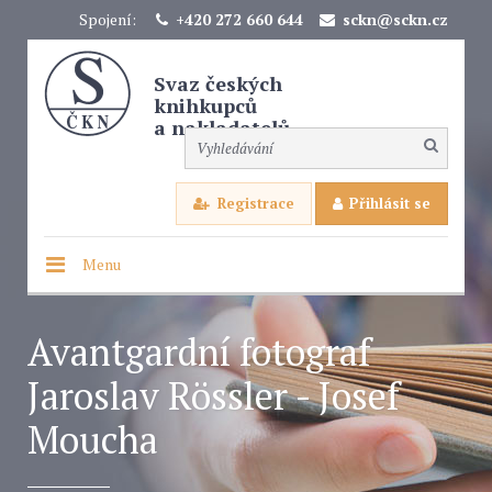
Spojení:
+420 272 660 644
sckn@sckn.cz
Svaz českých
knihkupců
a nakladatelů
Registrace
Přihlásit se
Menu
Avantgardní fotograf
Jaroslav Rössler - Josef
Moucha