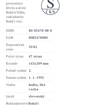
prezentace
života a učení
Bahá’u’lláha,
zakladatele
Bahá’í víry.
ISBN:
80-85478-08-0
EAN:
8085478080
Doporučená
50 Kč
cena:
Počet stran
47 stran
Rozměr
143x209 mm
Pořadí vydání
2.
Datum vydání
1. 1. 1992
Vazba
kniha, šitá
vazba
Jazyk
slovenský
Nakladatelství
Bahá’í