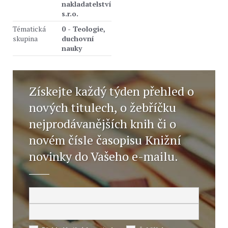
nakladatelství
s.r.o.
Tématická
0 - Teologie,
skupina
duchovní
nauky
Získejte každý týden přehled o
nových titulech, o žebříčku
nejprodávanějších knih či o
novém čísle časopisu Knižní
novinky do Vašeho e-mailu.