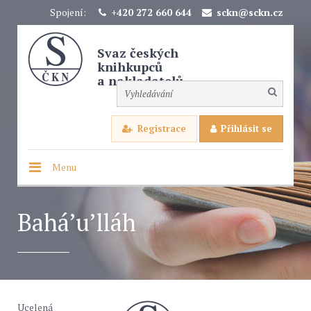
Spojení:
+420 272 660 644
sckn@sckn.cz
Svaz českých
knihkupců
a nakladatelů
Registrace
Přihlásit se
Menu
Bahá’u’lláh
Ucelená