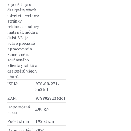
k použití pro
designéry všech
odvětví – webové
stránky,
reklama, obalový
materiál, móda a
další. Vše je
velice precizně
zpracované a
zaměřené na
současného
klienta grafiků a
designérů všech
oborů.
ISBN:
978-80-271-
3626-1
EAN:
9788027136261
Doporučená
499 Kč
cena:
Počet stran
192 stran
Datum vydání
2024