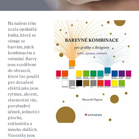
Na našem trhu
zcela ojedinělá
kniha, která se
věnuje se
barvám, jejich
kombinacím a
vnímání. Barvy
jsou rozdělené
do obrazců,
které lze použít
pro dosažení
efektů jako jsou
rytmus, akcent,
slavnostní ráz,
povzbudivý
účinek, jednotící
plocha,
exkluzivita a
mnoho dalších.
Vzorníky jsou