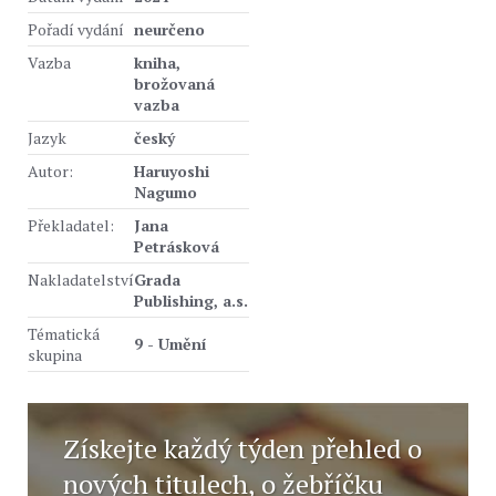
Pořadí vydání
neurčeno
Vazba
kniha,
brožovaná
vazba
Jazyk
český
Autor:
Haruyoshi
Nagumo
Překladatel:
Jana
Petrásková
Nakladatelství
Grada
Publishing, a.s.
Tématická
9 - Umění
skupina
Získejte každý týden přehled o
nových titulech, o žebříčku