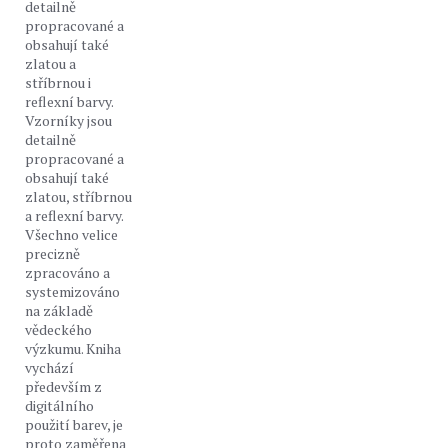
detailně
propracované a
obsahují také
zlatou a
stříbrnou i
reflexní barvy.
Vzorníky jsou
detailně
propracované a
obsahují také
zlatou, stříbrnou
a reflexní barvy.
Všechno velice
precizně
zpracováno a
systemizováno
na základě
vědeckého
výzkumu. Kniha
vychází
především z
digitálního
použití barev, je
proto zaměřena