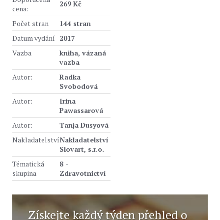
269 Kč
cena:
Počet stran
144 stran
Datum vydání
2017
Vazba
kniha, vázaná
vazba
Autor:
Radka
Svobodová
Autor:
Irina
Pawassarová
Autor:
Tanja Dusyová
Nakladatelství
Nakladatelství
Slovart, s.r.o.
Tématická
8 -
skupina
Zdravotnictví
Získejte každý týden přehled o