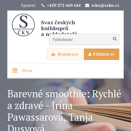
Spojení:
+420 272 660 644
sckn@sckn.cz
Svaz českých
knihkupců
a nakladatelů
Registrace
Přihlásit se
Menu
Barevné smoothie: Rychlé
a zdravé - Irina
Pawassarová, Tanja
Dusyová