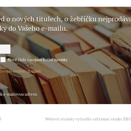
ed o nových titulech, o žebříčku nejprodáv
nky do Vašeho e-mailu.
Nové číslo časopisu Knižní novinky
acování osobních údajů
ši e-mailovou adresu.
ů
Webové stránky vytvořilo reklamní studio
JIR