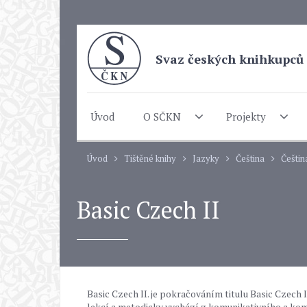
Svaz českých knihkupců 
Úvod
O SČKN
Projekty
Úvod
Tištěné knihy
Jazyky
Čeština
Češtin
Basic Czech II
Basic Czech II. je pokračováním titulu Basic Czech 
lekcí a metodicky vychází z komunikativního a kom