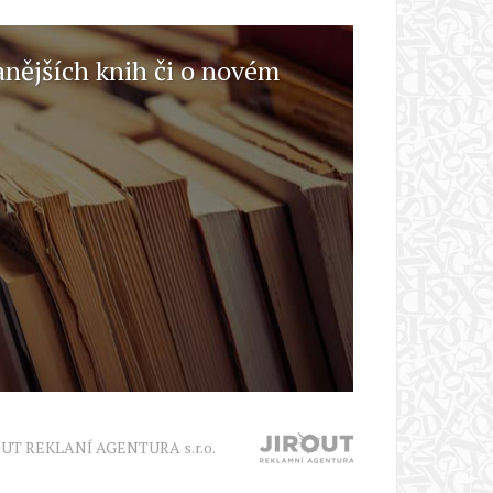
anějších knih či o novém
OUT REKLANÍ AGENTURA s.r.o.