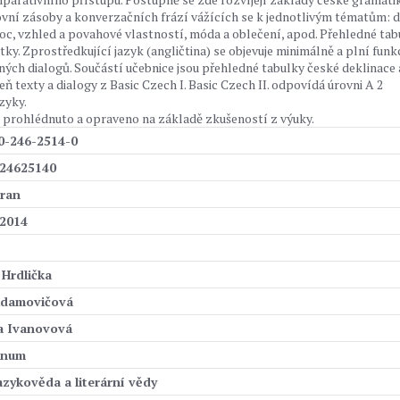
vní zásoby a konverzačních frází vážících se k jednotlivým tématům: 
emoc, vzhled a povahové vlastností, móda a oblečení, apod. Přehledné tab
y. Zprostředkující jazyk (angličtina) se objevuje minimálně a plní funk
ných dialogů. Součástí učebnice jsou přehledné tabulky české deklinace 
ň texty a dialogy z Basic Czech I. Basic Czech II. odpovídá úrovni A 2
zyky.
 prohlédnuto a opraveno na základě zkušeností z výuky.
0-246-2514-0
24625140
tran
 2014
 Hrdlička
damovičová
a Ivanovová
inum
azykověda a literární vědy