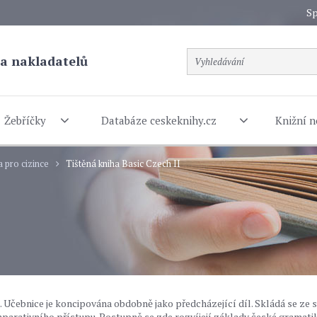
Sp
a nakladatelů
Žebříčky
Databáze ceskeknihy.cz
Knižní n
a pro cizince
Tištěná kniha Basic Czech II
I. Učebnice je koncipována obdobně jako předcházející díl. Skládá se ze 
parativního přístupu. Postupně se zde rozvíjejí základy české gramati