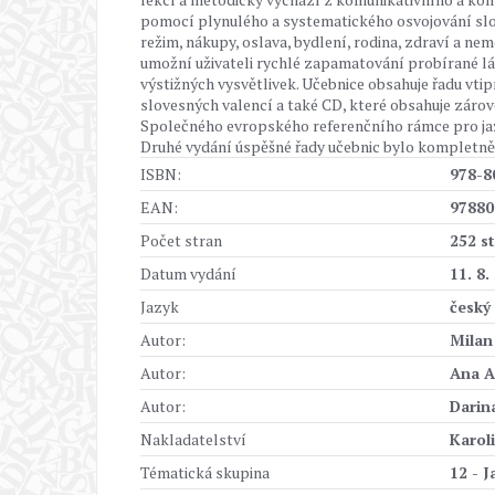
pomocí plynulého a systematického osvojování slo
režim, nákupy, oslava, bydlení, rodina, zdraví a n
umožní uživateli rychlé zapamatování probírané látk
výstižných vysvětlivek. Učebnice obsahuje řadu vtip
slovesných valencí a také CD, které obsahuje zárove
Společného evropského referenčního rámce pro ja
Druhé vydání úspěšné řady učebnic bylo kompletně
ISBN:
978-8
EAN:
97880
Počet stran
252 s
Datum vydání
11. 8.
Jazyk
český
Autor:
Milan
Autor:
Ana A
Autor:
Darin
Nakladatelství
Karol
Tématická skupina
12 - J