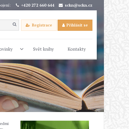
ojení:
+420 272 660 644
sckn@sckn.cz
Registrace
Přihlásit se
ovinky
Svět knihy
Kontakty
sedmi
ky