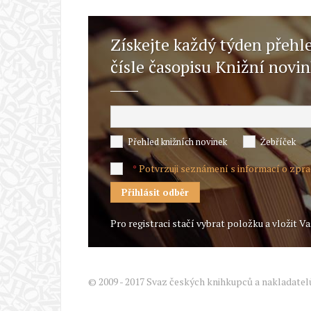
Získejte každý týden přehl
čísle časopisu Knižní novi
Přehled knižních novinek
Žebříček
Potvrzuji seznámení s informací o zpr
*
Pro registraci stačí vybrat položku a vložit Va
© 2009 - 2017 Svaz českých knihkupců a nakladatel