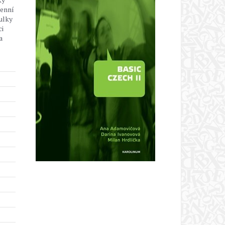
denní
ulky
ci
a