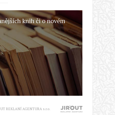
anějších knih či o novém
OUT REKLANÍ AGENTURA s.r.o.