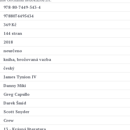
978-80-7449-543-4
9788074495434
369 Kč
144 stran
2018
neurčeno
kniha, brožovaná vazba
český
James Tynion IV
Danny Miki
Greg Capullo
Darek Šmíd
Scott Snyder
Crew
13 - Krásná literatura