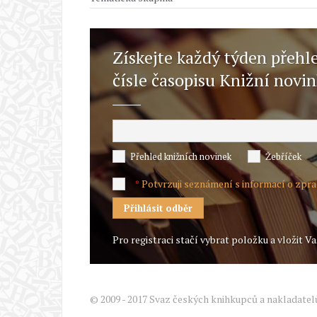
Získejte každý týden přehl
čísle časopisu Knižní novi
Přehled knižních novinek
Žebříček
Potvrzuji seznámení s informací o zpr
*
Pro registraci stačí vybrat položku a vložit Va
© 2009 - 2017 Svaz českých knihkupců a nakladatel