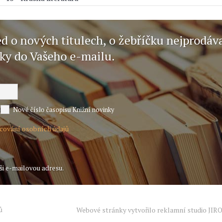
ed o nových titulech, o žebříčku nejprodáv
nky do Vašeho e-mailu.
Nové číslo časopisu Knižní novinky
acování osobních údajů
ši e-mailovou adresu.
ů
Webové stránky vytvořilo reklamní studio
JIR