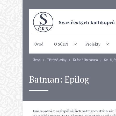
Svaz českých knihkupců 
Úvod
O SČKN
Projekty
Úvod
Tištěné knihy
Krásná literatura
Sci-fi, 
Batman: Epilog
Finále jedné z nejúspěšnějších batmanovských séri
jen plášť a maska. Je to dědictví, bez kterého už 