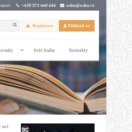
ojení:
+420 272 660 644
sckn@sckn.cz
Registrace
Přihlásit se
ovinky
Svět knihy
Kontakty
log
c než