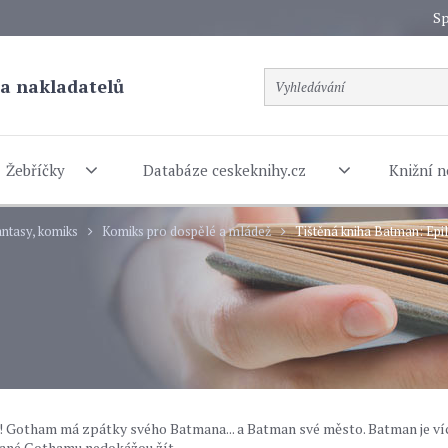
Sp
a nakladatelů
Žebříčky
Databáze ceskeknihy.cz
Knižní n
fantasy, komiks
Komiks pro dospělé a mládež
Tištěná kniha Batman: Epi
í! Gotham má zpátky svého Batmana... a Batman své město. Batman je ví
občané Gothamu nedokážou žít.