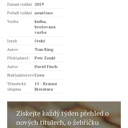
Datum vydání
2019
Pořadí vydání
neurčeno
Vazba
kniha,
brožovaná
vazba
Jazyk
český
Autor:
Tom King
Překladatel:
Petr Zenkl
Autor:
David Finch
Nakladatelství
Crew
Tématická
13 - Krásná
skupina
literatura
Získejte každý týden přehled o
nových titulech, o žebříčku