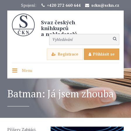
Spojení:
+420 272 660 644
sckn@sckn.cz
Svaz českých
knihkupců
a nakladatelů
Registrace
Přihlásit se
Menu
Batman: Já jsem zhouba
Příšery. Zabijáci.