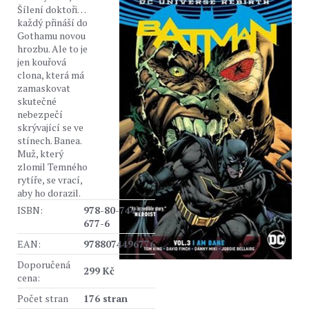
Šílení doktoři…
každý přináší do
Gothamu novou
hrozbu. Ale to je
jen kouřová
clona, která má
zamaskovat
skutečné
nebezpečí
skrývající se ve
stínech. Banea.
Muž, který
zlomil Temného
rytíře, se vrací,
aby ho dorazil.
ISBN:
978-80-7449-
677-6
EAN:
9788074496776
Doporučená
299 Kč
cena:
Počet stran
176 stran