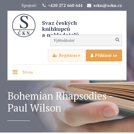
Spojení:
+420 272 660 644
sckn@sckn.cz
Svaz českých
knihkupců
a nakladatelů
Registrace
Přihlásit se
Menu
Bohemian Rhapsodies -
Paul Wilson