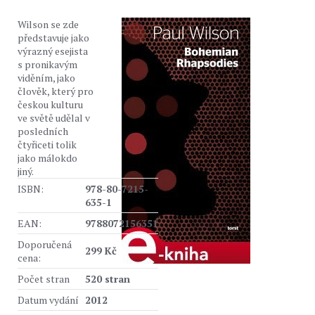
Wilson se zde
představuje jako
výrazný esejista
s pronikavým
viděním, jako
člověk, který pro
českou kulturu
ve světě udělal v
posledních
čtyřiceti tolik
jako málokdo
jiný.
ISBN:
978-80-7215-
635-1
EAN:
9788072156351
Doporučená
299 Kč
cena:
Počet stran
520 stran
Datum vydání
2012