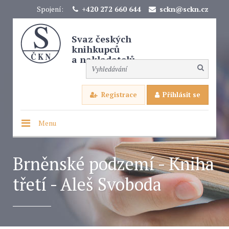
Spojení:
+420 272 660 644
sckn@sckn.cz
Svaz českých
knihkupců
a nakladatelů
Registrace
Přihlásit se
Menu
Brněnské podzemí - Kniha
třetí - Aleš Svoboda