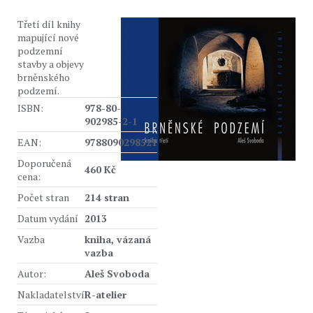
Třetí díl knihy
mapující nové
podzemní
stavby a objevy
brněnského
podzemí.
ISBN:
978-80-
902985-2-1
EAN:
9788090298521
Doporučená
460 Kč
cena:
Počet stran
214 stran
Datum vydání
2013
Vazba
kniha, vázaná
vazba
Autor:
Aleš Svoboda
Nakladatelství
R-atelier