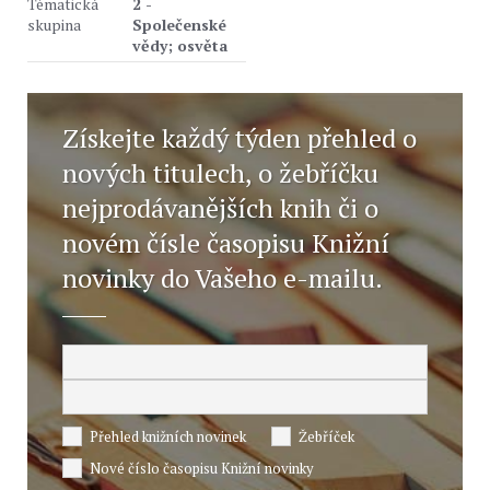
Tématická
2 -
skupina
Společenské
vědy; osvěta
Získejte každý týden přehled o
nových titulech, o žebříčku
nejprodávanějších knih či o
novém čísle časopisu Knižní
novinky do Vašeho e-mailu.
Přehled knižních novinek
Žebříček
Nové číslo časopisu Knižní novinky