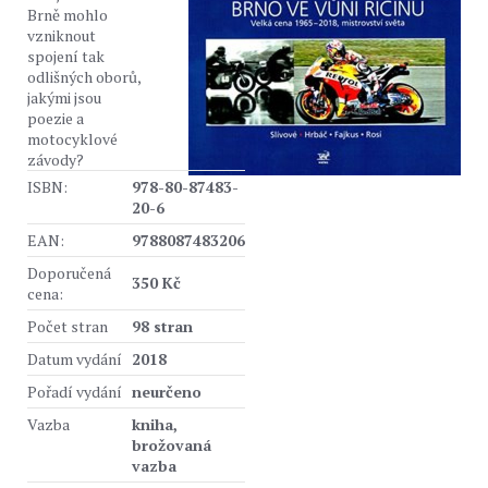
Brně mohlo
vzniknout
spojení tak
odlišných oborů,
jakými jsou
poezie a
motocyklové
závody?
ISBN:
978-80-87483-
20-6
EAN:
9788087483206
Doporučená
350 Kč
cena:
Počet stran
98 stran
Datum vydání
2018
Pořadí vydání
neurčeno
Vazba
kniha,
brožovaná
vazba