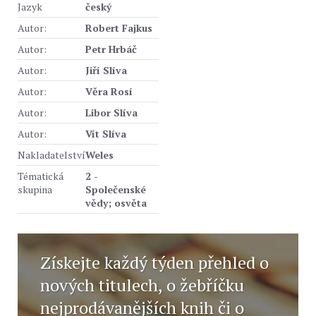
Jazyk
český
Autor:
Robert Fajkus
Autor:
Petr Hrbáč
Autor:
Jiří Slíva
Autor:
Věra Rosí
Autor:
Libor Slíva
Autor:
Vít Slíva
Nakladatelství
Weles
Tématická
2 -
skupina
Společenské
vědy; osvěta
Získejte každý týden přehled o
nových titulech, o žebříčku
nejprodávanějších knih či o