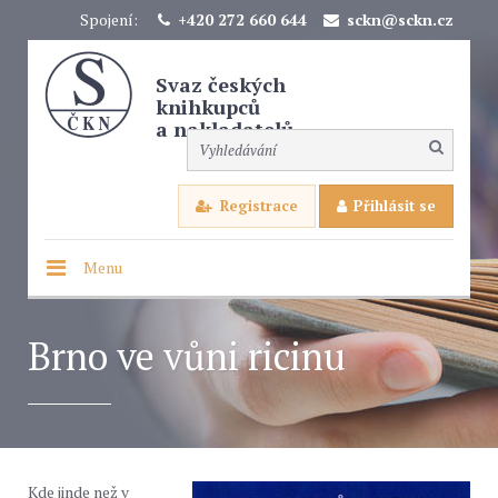
Spojení:
+420 272 660 644
sckn@sckn.cz
Svaz českých
knihkupců
a nakladatelů
Registrace
Přihlásit se
Menu
Brno ve vůni ricinu
Kde jinde než v