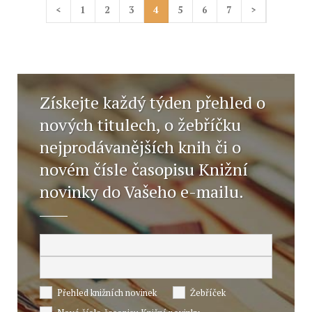
<
1
2
3
4
5
6
7
>
Získejte každý týden přehled o
nových titulech, o žebříčku
nejprodávanějších knih či o
novém čísle časopisu Knižní
novinky do Vašeho e-mailu.
Přehled knižních novinek
Žebříček