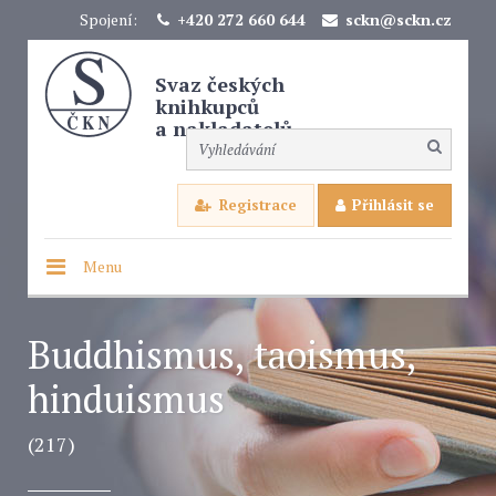
Spojení:
+420 272 660 644
sckn@sckn.cz
Svaz českých
knihkupců
a nakladatelů
Registrace
Přihlásit se
Menu
Buddhismus, taoismus,
hinduismus
(217)