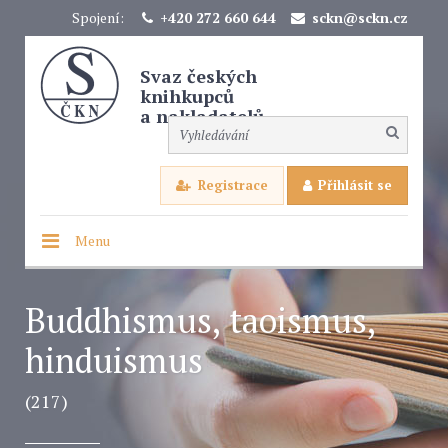
Spojení:
+420 272 660 644
sckn@sckn.cz
Svaz českých
knihkupců
a nakladatelů
Registrace
Přihlásit se
Menu
Buddhismus, taoismus,
hinduismus
(217)