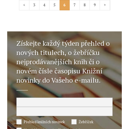
<
3
4
5
6
7
8
9
>
Získejte každý týden přehled o
nových titulech, o žebříčku
nejprodávanějších knih či o
novém čísle časopisu Knižní
novinky do Vašeho e-mailu.
Přehled knižních novinek
Žebříček