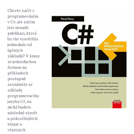
Chcete začít s
programováním
v C#, ale zatím
jste nenašli
publikaci, která
by vše vysvětlila
jednoduše od
úplných
základů? V knize
se jednoduchou
formou na
příkladech
postupně
seznámíte se
základy
programovacího
jazyka C#, na
nichž budete
následně stavět
u pokročilejších
témat a
vlastních