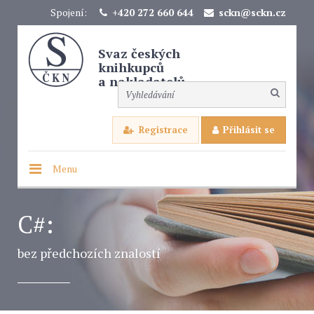
Spojení:
+420 272 660 644
sckn@sckn.cz
Svaz českých
knihkupců
a nakladatelů
Registrace
Přihlásit se
Menu
C#:
bez předchozích znalostí