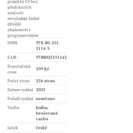
projektů. C# bez
předchozích
znalostí
nevyžaduje žádné
dřívější
zkušenosti s
programováním.
ISBN:
978-80-251-
5114-3
EAN:
9788025151143
Doporučená
399 Kč
cena:
Počet stran
256 stran
Datum vydání
2025
Pořadí vydání
neurčeno
Vazba
kniha,
brožovaná
vazba
Jazyk
český