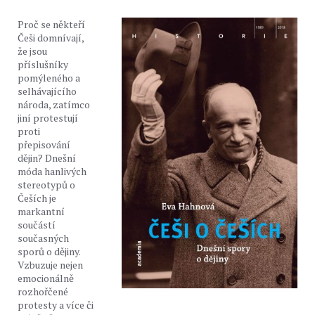
Proč se někteří
Češi domnívají,
že jsou
příslušníky
pomýleného a
selhávajícího
národa, zatímco
jiní protestují
proti
přepisování
dějin? Dnešní
móda hanlivých
stereotypů o
Češích je
markantní
součástí
současných
sporů o dějiny.
Vzbuzuje nejen
emocionálně
rozhořčené
protesty a více či