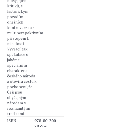
hlasy jejich
kritiků, s
historickým
pozadím
dnešních
kontroverzí a s
multiperspektivním
přístupem k
minulosti.
Vyvrací tak
spekulace o
jakémsi
speciálním
charakteru
českého národa
a otevírá cestu k
pochopení, že
Češi jsou
obyčejným
národem s
rozmanitými
tradicemi.
ISBN:
978-80-200-
2839-6