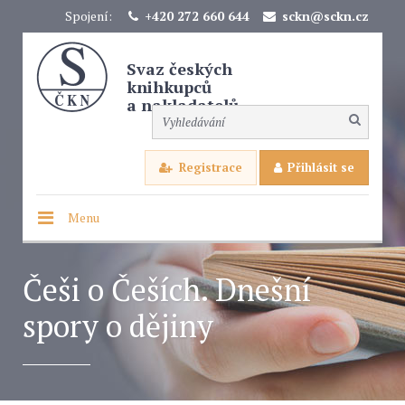
Spojení:
+420 272 660 644
sckn@sckn.cz
Svaz českých
knihkupců
a nakladatelů
Registrace
Přihlásit se
Menu
Češi o Češích. Dnešní
spory o dějiny