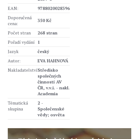
EAN:
9788020028396
Doporučená
350 Kč
cena:
Počet stran
268 stran
Pořadí vydání
1
Jazyk
český
Autor:
EVA HAHNOVÁ
Nakladatelství
Středisko
společných
činností AV
ČR, v.v.i. - nakl.
Academia
Tématická
2 -
skupina
Společenské
vědy; osvěta