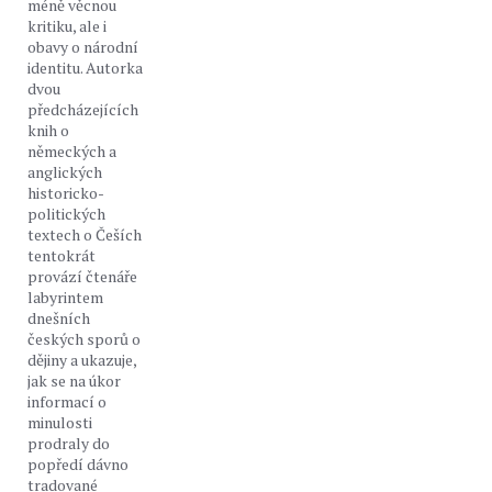
méně věcnou
kritiku, ale i
obavy o národní
identitu. Autorka
dvou
předcházejících
knih o
německých a
anglických
historicko-
politických
textech o Češích
tentokrát
provází čtenáře
labyrintem
dnešních
českých sporů o
dějiny a ukazuje,
jak se na úkor
informací o
minulosti
prodraly do
popředí dávno
tradované