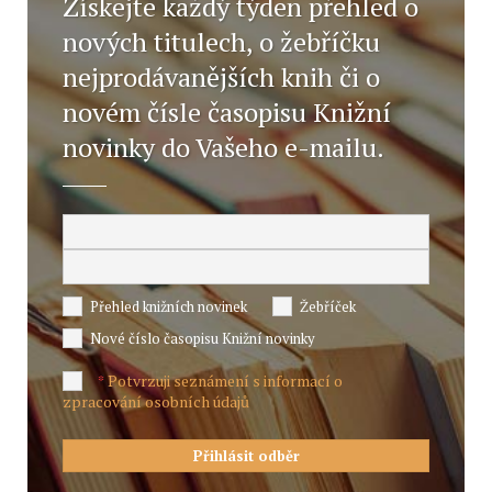
Získejte každý týden přehled o
nových titulech, o žebříčku
nejprodávanějších knih či o
novém čísle časopisu Knižní
novinky do Vašeho e-mailu.
Přehled knižních novinek
Žebříček
Nové číslo časopisu Knižní novinky
Potvrzuji seznámení s informací o
*
zpracování osobních údajů