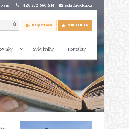
ojení:
+420 272 660 644
sckn@sckn.cz
Registrace
Přihlásit se
ovinky
Svět knihy
Kontakty
ých
 vám