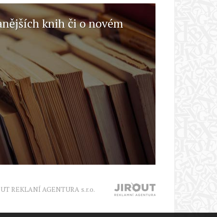
anějších knih či o novém
OUT REKLANÍ AGENTURA s.r.o.