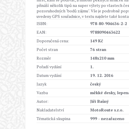
přináší několik tipů na super výlety po vlastech č
pozoruhodných "bodů zájmu". Vše je podrobně pops
uvedeny GPS souřadnice, v textu najdete také konta
ISBN:
978-80-904636-2-2
EAN:
9788090463622
Doporučená cena:
149 Kč
Počet stran
76 stran
Rozměr
148x210 mm
Pořadí vydání
1.
Datum vydání
19. 12. 2016
Jazyk
český
Vazba
měkké desky, lepen
Autor:
Jiří Bašný
Nakladatelství
MotoRoute s.r.o.
Tématická skupina
999 - nezařazeno