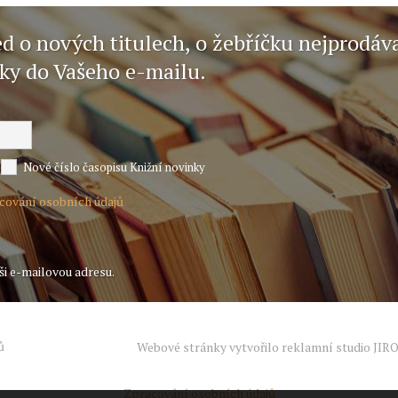
ed o nových titulech, o žebříčku nejprodáv
nky do Vašeho e-mailu.
Nové číslo časopisu Knižní novinky
acování osobních údajů
ši e-mailovou adresu.
ů
Webové stránky vytvořilo reklamní studio
JIR
Zpracování osobních údajů