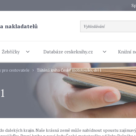
Sp
a nakladatelů
Žebříčky
Databáze ceskeknihy.cz
Knižní n
y pro cestovatele
Tištěná kniha České mototoulky, díl 1
 1
 do dalekých krajin. Naše krásná země může nabídnout spoustu zajímav
 projížďku. První kniha z nové řady České mototoulky od Jirky Bašného