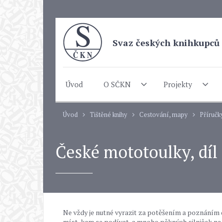
Svaz českých knihkupců 
Úvod
O SČKN
Projekty
Úvod
Tištěné knihy
Cestování, mapy
Příručk
České mototoulky, díl
Ne vždy je nutné vyrazit za potěšením a poznáním
míst, kam se podívat, a mnoho pěkných silniček na