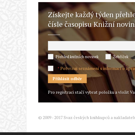
Získejte každý týden přehl
čísle časopisu Knižní novi
Přehled knižních novinek
Žebříček
Potvrzuji seznámení s informací o zpr
*
Pro registraci stačí vybrat položku a vložit Va
© 2009 - 2017 Svaz českých knihkupců a nakladatel