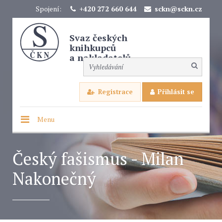
Spojení:
+420 272 660 644
sckn@sckn.cz
Svaz českých
knihkupců
a nakladatelů
Registrace
Přihlásit se
Menu
Český fašismus - Milan
Nakonečný