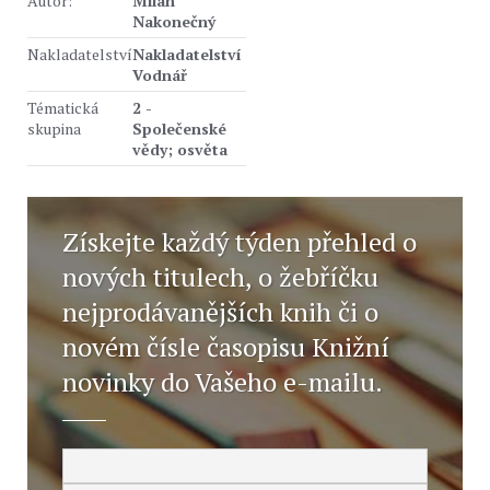
Autor:
Milan
Nakonečný
Nakladatelství
Nakladatelství
Vodnář
Tématická
2 -
skupina
Společenské
vědy; osvěta
Získejte každý týden přehled o
nových titulech, o žebříčku
nejprodávanějších knih či o
novém čísle časopisu Knižní
novinky do Vašeho e-mailu.