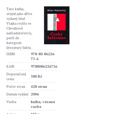
Tato kniha,
stejně jako dříve
vydaný titul
Vlajka (vyšlo ve
Chvojkově
nakladatelství),
patří do
kategorie
literatury faktu.
ISBN:
978-80-86226-
73-6
EAN:
9788086226736
Doporučená
380 Kč
cena:
Počet stran
428 stran
Datum vydání
2006
Vazba
kniha, vázaná
vazba