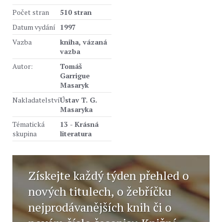
Počet stran
510 stran
Datum vydání
1997
Vazba
kniha, vázaná
vazba
Autor:
Tomáš
Garrigue
Masaryk
Nakladatelství
Ústav T. G.
Masaryka
Tématická
13 - Krásná
skupina
literatura
Získejte každý týden přehled o
nových titulech, o žebříčku
nejprodávanějších knih či o