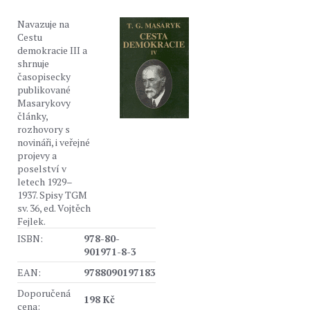
Navazuje na
Cestu
demokracie III a
shrnuje
časopisecky
publikované
Masarykovy
články,
rozhovory s
novináři, i veřejné
projevy a
poselství v
letech 1929–
1937. Spisy TGM
sv. 36, ed. Vojtěch
Fejlek.
ISBN:
978-80-
901971-8-3
EAN:
9788090197183
Doporučená
198 Kč
cena: