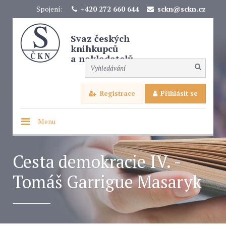
Spojení:
+420 272 660 644
sckn@sckn.cz
Svaz českých
knihkupců
a nakladatelů
Registrace
Přihlásit se
Menu
Cesta demokracie IV. -
Tomáš Garrigue Masaryk