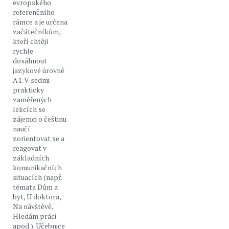
evropského
referenčního
rámce a je určena
začátečníkům,
kteří chtějí
rychle
dosáhnout
jazykové úrovně
A1. V sedmi
prakticky
zaměřených
lekcích se
zájemci o češtinu
naučí
zorientovat se a
reagovat v
základních
komunikačních
situacích (např.
témata Dům a
byt, U doktora,
Na návštěvě,
Hledám práci
apod.). Učebnice