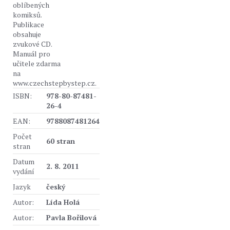
oblíbených
komiksů.
Publikace
obsahuje
zvukové CD.
Manuál pro
učitele zdarma
na
www.czechstepbystep.cz.
ISBN:
978-80-87481-
26-4
EAN:
9788087481264
Počet
60 stran
stran
Datum
2. 8. 2011
vydání
Jazyk
český
Autor:
Lída Holá
Autor:
Pavla Bořilová