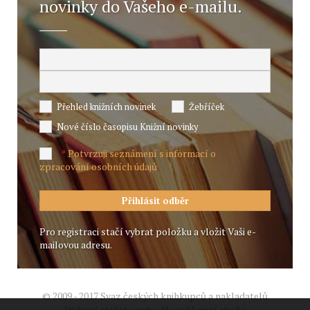
novinky do Vašeho e-mailu.
Přehled knižních novinek
Žebříček
Nové číslo časopisu Knižní novinky
Potvrzuji seznámení s informací o
*
zpracování osobních údajů
Pro registraci stačí vybrat položku a vložit Vaši e-
mailovou adresu.
© 2009 - 2017 Svaz českých knihkupců a nakladatelů
Webové stránky vytvořilo reklamní studio