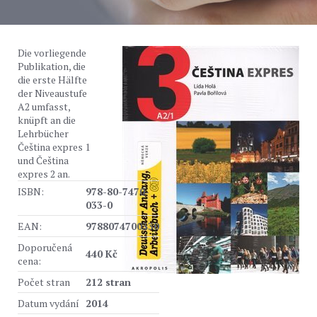
Die vorliegende
Publikation, die
die erste Hälfte
der Niveaustufe
A2 umfasst,
knüpft an die
Lehrbücher
Čeština expres 1
und Čeština
expres 2 an.
ISBN:
978-80-7470-
033-0
EAN:
9788074700330
Doporučená
440 Kč
cena:
Počet stran
212 stran
Datum vydání
2014