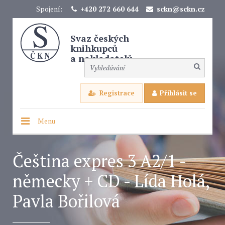
Spojení:
+420 272 660 644
sckn@sckn.cz
Svaz českých
knihkupců
a nakladatelů
Registrace
Přihlásit se
Menu
Čeština expres 3 A2/1 -
německy + CD - Lída Holá,
Pavla Bořilová