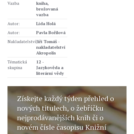
Vazba
kniha,
brožovaná
vazba
Autor:
Lída Holá
Autor:
Pavla Bořilová
Nakladatelství
Jiří Tomáš -
nakladatelství
Akropolis
Tématická
12 -
skupina
Jazykověda a
literární vědy
Získejte každý týden přehled o
nových titulech, o žebříčku
nejprodávanějších knih či o
novém čísle časopisu Knižní