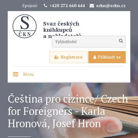
Spojení:
+420 272 660 644
sckn@sckn.cz
Svaz českých
knihkupců
a nakladatelů
Registrace
Přihlásit se
Menu
Čeština pro cizince/ Czech
for Foreigners - Karla
Hronová, Josef Hron