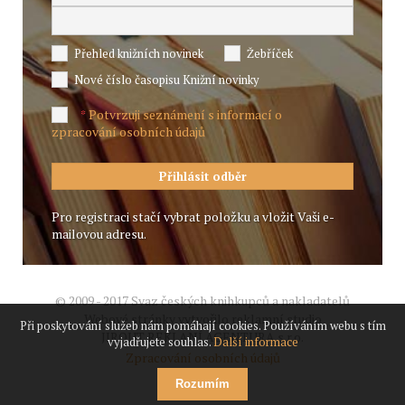
Přehled knižních novinek
Žebříček
Nové číslo časopisu Knižní novinky
Potvrzuji seznámení s informací o
*
zpracování osobních údajů
Pro registraci stačí vybrat položku a vložit Vaši e-
mailovou adresu.
© 2009 - 2017 Svaz českých knihkupců a nakladatelů
Webové stránky vytvořilo reklamní studio
Při poskytování služeb nám pomáhají cookies. Používáním webu s tím
JIROUT REKLANÍ AGENTURA s.r.o.
vyjadřujete souhlas.
Další informace
Zpracování osobních údajů
Rozumím