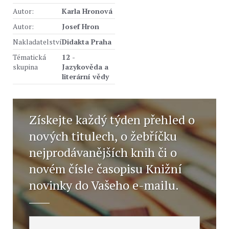
Autor:
Karla Hronová
Autor:
Josef Hron
Nakladatelství
Didakta Praha
Tématická
12 -
skupina
Jazykověda a
literární vědy
Získejte každý týden přehled o
nových titulech, o žebříčku
nejprodávanějších knih či o
novém čísle časopisu Knižní
novinky do Vašeho e-mailu.