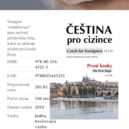
Vstupní
"osmělovací"
kurs určený
především těm,
kdož se obávají
složitostí české
flexe.
ISBN:
978-80-254-
4325-5
EAN:
9788025443255
Doporučená
282 Kč
cena:
Počet stran
104 stran
Datum vydání
2010
Vazba
kniha,
brožovaná
vazba