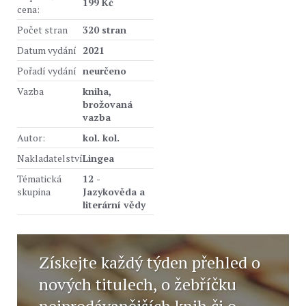
199 Kč
cena:
Počet stran
320 stran
Datum vydání
2021
Pořadí vydání
neurčeno
Vazba
kniha,
brožovaná
vazba
Autor:
kol. kol.
Nakladatelství
Lingea
Tématická
12 -
skupina
Jazykověda a
literární vědy
Získejte každý týden přehled o
nových titulech, o žebříčku