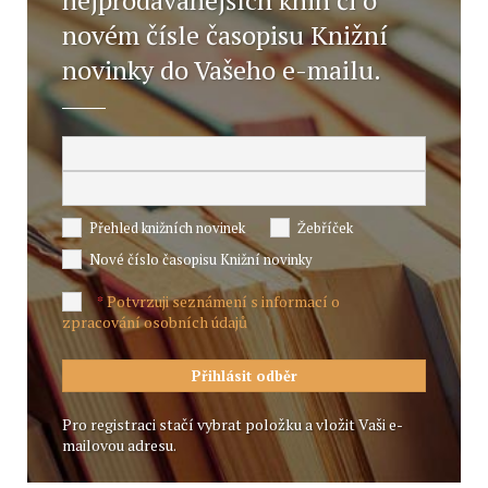
nejprodávanějších knih či o
novém čísle časopisu Knižní
novinky do Vašeho e-mailu.
Přehled knižních novinek
Žebříček
Nové číslo časopisu Knižní novinky
Potvrzuji seznámení s informací o
*
zpracování osobních údajů
Pro registraci stačí vybrat položku a vložit Vaši e-
mailovou adresu.