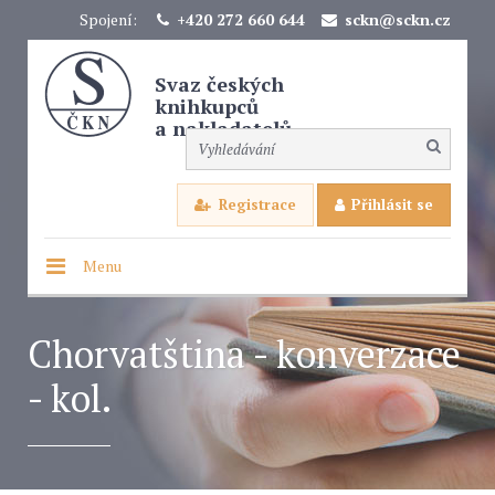
Spojení:
+420 272 660 644
sckn@sckn.cz
Svaz českých
knihkupců
a nakladatelů
Registrace
Přihlásit se
Menu
Chorvatština - konverzace
- kol.