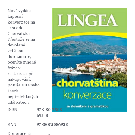
Nové vydání
kapesní
konverzace na
cesty do
Chorvatska.
Přestože se na
dovolené
většinou
dorozumíte,
oceníte mnohé
fráze v
restauraci, při
nakupování,
poruše auta nebo
jiných
nepředvídaných
událostech.
ISBN:
978-80-7508-
693-8
EAN:
9788075086938
Doporučená